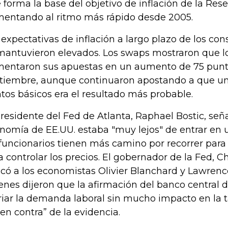
 forma la base del objetivo de inflación de la Rese
entando al ritmo más rápido desde 2005.
 expectativas de inflación a largo plazo de los c
mantuvieron elevados. Los swaps mostraron que l
entaron sus apuestas en un aumento de 75 punt
tiembre, aunque continuaron apostando a que u
tos básicos era el resultado más probable.
presidente del Fed de Atlanta, Raphael Bostic, señ
nomía de EE.UU. estaba "muy lejos" de entrar en 
 funcionarios tienen más camino por recorrer para
a controlar los precios. El gobernador de la Fed, C
ticó a los economistas Olivier Blanchard y Lawre
enes dijeron que la afirmación del banco central
riar la demanda laboral sin mucho impacto en la
 en contra” de la evidencia.