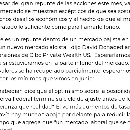
esar del gran repunte de las acciones este mes, v
 mercado se muestran escépticos de que sea soste
hos desafíos económicos y al hecho de que el m
ratado lo suficiente como para llamarlo fondo.
te es un repunte dentro de un mercado bajista en
un nuevo mercado alcista”, dijo David Donabedian
ersiones de Cibc Private Wealth US. “Esperaríamo
a si estuviéramos en la parte inferior del mercado.
valores se ha recuperado parcialmente, esperamo
bar los mínimos que vimos en junio".
abedian dice que el optimismo sobre la posibilid
erva Federal termine su ciclo de ajuste antes de 
eranza que realidad". Él ve más aumentos de tasa
avía hay mucho trabajo por delante para reducir la 
mpo que agrega que "un mercado laboral que se d