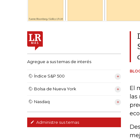
Agregue a sus temas de interés
BLO
Índice S&P 500
El 
Bolsa de Nueva York
las
Nasdaq
pre
eco
Administre sus temas
Des
mej