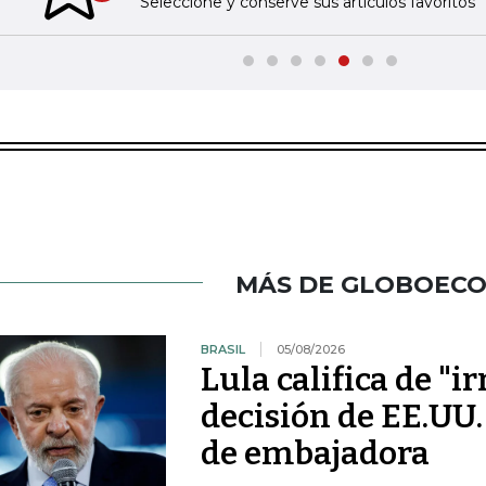
Seleccione y conserve sus artículos favoritos
MÁS DE GLOBOEC
BRASIL
05/08/2026
Lula califica de "i
decisión de EE.UU.
de embajadora