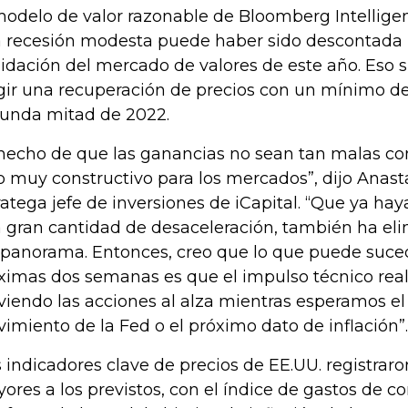
modelo de valor razonable de Bloomberg Intellige
 recesión modesta puede haber sido descontada 
uidación del mercado de valores de este año. Eso s
gir una recuperación de precios con un mínimo de
unda mitad de 2022.
 hecho de que las ganancias no sean tan malas c
o muy constructivo para los mercados”, dijo Anas
ratega jefe de inversiones de iCapital. “Que ya h
 gran cantidad de desaceleración, también ha eli
 panorama. Entonces, creo que lo que puede suced
ximas dos semanas es que el impulso técnico rea
iendo las acciones al alza mientras esperamos e
imiento de la Fed o el próximo dato de inflación”.
 indicadores clave de precios de EE.UU. registra
ores a los previstos, con el índice de gastos de 