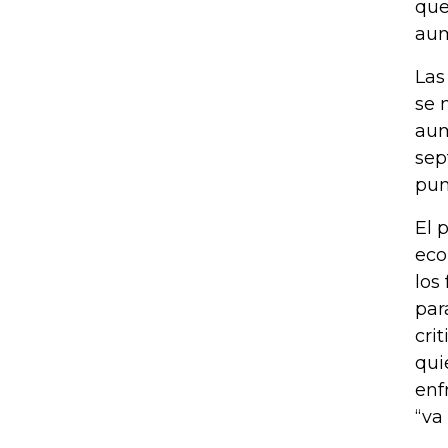
que
aum
Las
se 
aum
sep
pun
El 
eco
los
par
cri
qui
enf
“va