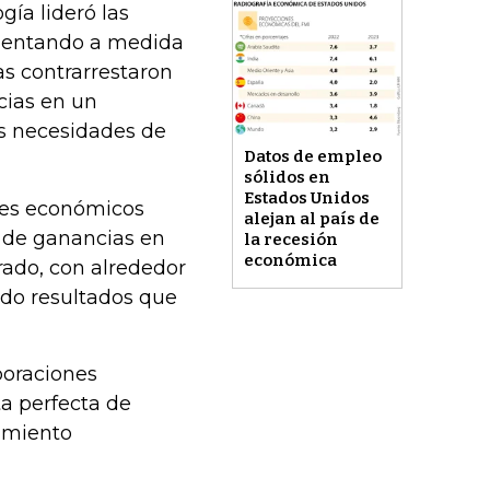
ía lideró las
mentando a medida
as contrarrestaron
cias en un
s necesidades de
Datos de empleo
sólidos en
Estados Unidos
tes económicos
alejan al país de
 de ganancias en
la recesión
económica
rado, con alrededor
do resultados que
poraciones
a perfecta de
cimiento