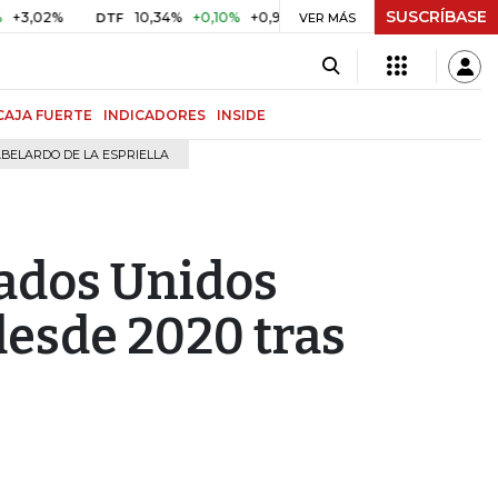
SUSCRÍBASE
%
10,34%
+0,10%
+0,98%
$ 416,96
+$ 0,05
+0,01%
DTF
UVR
VER MÁS
CAJA FUERTE
INDICADORES
INSIDE
BELARDO DE LA ESPRIELLA
tados Unidos
esde 2020 tras