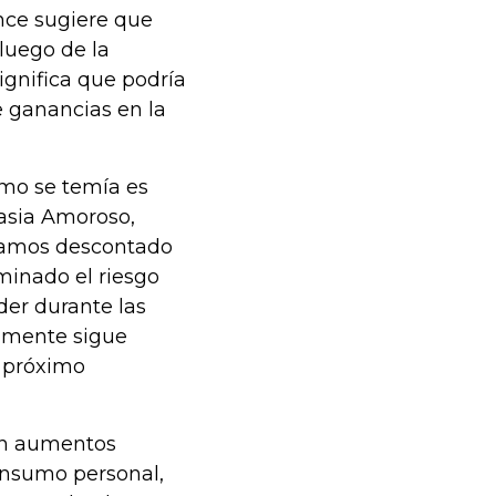
nce sugiere que
luego de la
ignifica que podría
 ganancias en la
omo se temía es
tasia Amoroso,
ayamos descontado
minado el riesgo
er durante las
lmente sigue
l próximo
ron aumentos
consumo personal,