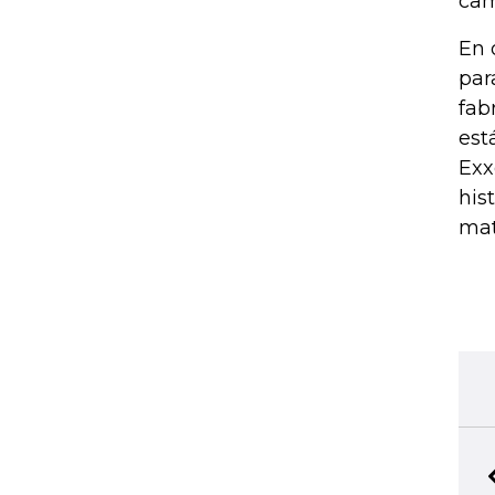
cam
En 
par
fab
est
Exx
his
mat