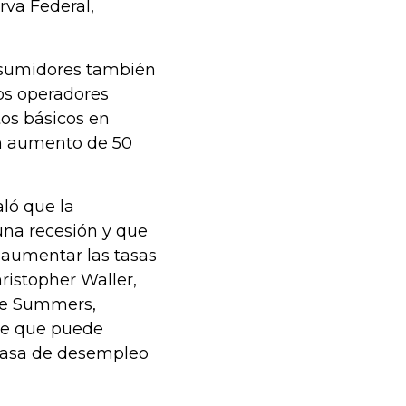
rva Federal,
onsumidores también
os operadores
os básicos en
n aumento de 50
aló que la
una recesión y que
 aumentar las tasas
hristopher Waller,
nce Summers,
 de que puede
 tasa de desempleo