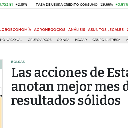
+2,19%
29,66%
+0,87%
+3,02
TASA DE USURA CRÉDITO CONSUMO
LOBOECONOMÍA
AGRONEGOCIOS
ANÁLISIS
ASUNTOS LEGALES
RNO NACIONAL
GRUPO ARGOS
ODINSA
HOGAR
GRUPO NUTRESA
A
BOLSAS
Las acciones de Es
anotan mejor mes d
resultados sólidos