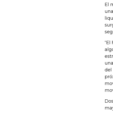
El 
una
liq
sur
seg
“El
alg
est
una
del
pró
mov
mov
Dos
may