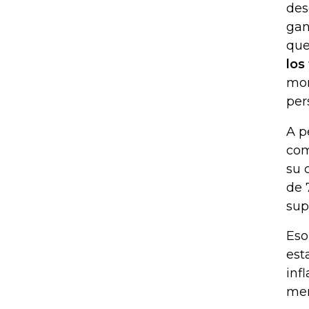
des
gan
que
los
mom
per
A p
com
su 
de 
sup
Eso
est
inf
men