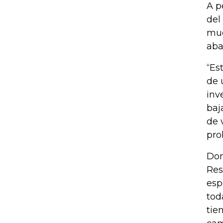
A p
del
muc
aba
“Es
de 
inv
baj
de 
pro
Don
Res
esp
tod
tie