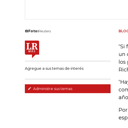
Foto:
Reuters
BLO
“Si
un 
los
Agregue a sus temas de interés
Ric
“Ha
Administre sus temas
com
año
Por
esp