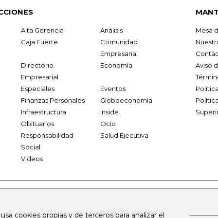
CCIONES
MANT
Alta Gerencia
Análisis
Mesa d
Caja Fuerte
Comunidad
Nuestr
Empresarial
Contác
Directorio
Economía
Aviso 
Empresarial
Términ
Especiales
Eventos
Políti
Finanzas Personales
Globoeconomía
Polític
Infraestructura
Inside
Superi
Obituarios
Ocio
Responsabilidad
Salud Ejecutiva
Social
Videos
.larepublica.co
firmasdeabogados.com
bolsaencolombia.com
 usa cookies propias y de terceros para analizar el