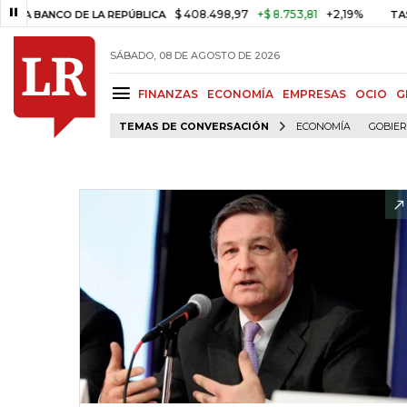
$ 408.498,97
+$ 8.753,81
+2,19%
ANCO DE LA REPÚBLICA
TASA DE 
SÁBADO, 08 DE AGOSTO DE 2026
FINANZAS
ECONOMÍA
EMPRESAS
OCIO
G
TEMAS DE CONVERSACIÓN
ECONOMÍA
GOBIE