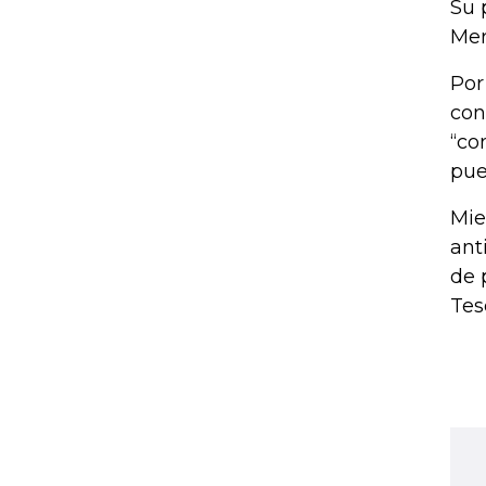
Su 
Mer
Por
con
“co
pue
Mie
ant
de 
Tes