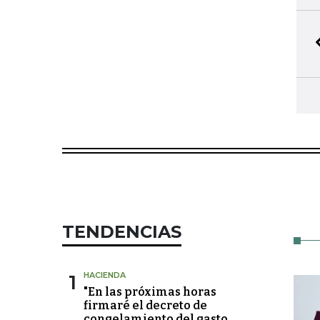
BIBLIOTECA PERSONAL
5
Seleccione y conserve sus artículos fa
TENDENCIAS
1
HACIENDA
"En las próximas horas
firmaré el decreto de
congelamiento del gasto