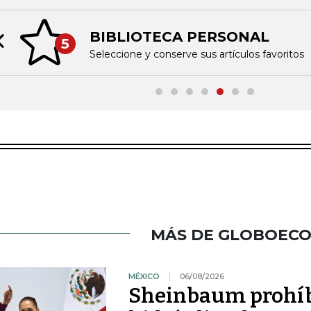
TINTA
6
Previous slide
voritos
Acceda a 
MÁS DE GLOBOEC
MÉXICO
06/08/2026
Sheinbaum prohíbe