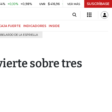
SUSCRÍBASE
,10%
+0,98%
$ 416,96
+$ 0,05
+0,01%
US$ 64.4
UVR
VER MÁS
BITCOIN
CAJA FUERTE
INDICADORES
INSIDE
BELARDO DE LA ESPRIELLA
vierte sobre tres