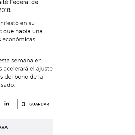
té Federal de
2018.
anifestó en su
mc que había una
as económicas
s esta semana en
 acelerará el ajuste
es del bono de la
asado.
GUARDAR
ARA