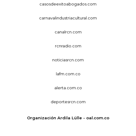
casosdeexitoabogados.com
carnavalindustriacultural.com
canalrcn.com
rcnradio.com
noticiasrcn.com
lafm.com.co
alerta.com.co
deportesrcn.com
Organización Ardila Lülle - oal.com.co