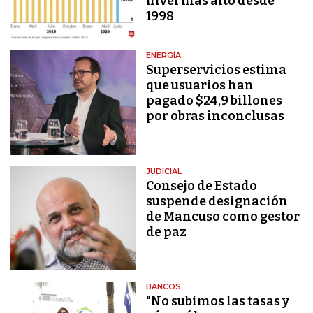
nivel más alto desde
1998
ENERGÍA
Superservicios estima
que usuarios han
pagado $24,9 billones
por obras inconclusas
JUDICIAL
Consejo de Estado
suspende designación
de Mancuso como gestor
de paz
BANCOS
"No subimos las tasas y