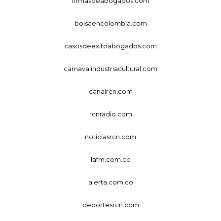
firmasdeabogados.com
bolsaencolombia.com
casosdeexitoabogados.com
carnavalindustriacultural.com
canalrcn.com
rcnradio.com
noticiasrcn.com
lafm.com.co
alerta.com.co
deportesrcn.com