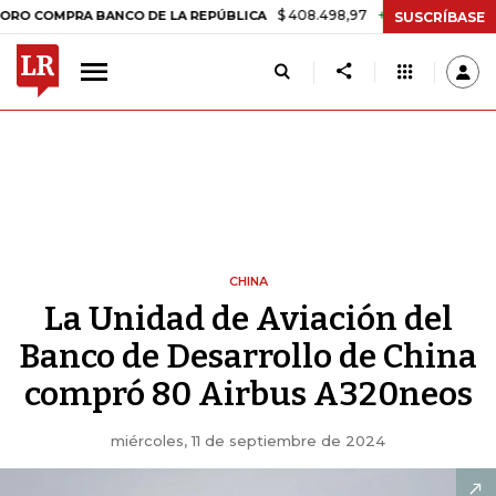
$ 408.498,97
+$ 8.753,81
+2,19%
MPRA BANCO DE LA REPÚBLICA
T
SUSCRÍBASE
CHINA
La Unidad de Aviación del
Banco de Desarrollo de China
compró 80 Airbus A320neos
miércoles, 11 de septiembre de 2024