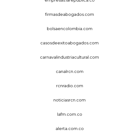
firmasdeabogados.com
bolsaencolombia.com
casosdeexitoabogados.com
carnavalindustriacultural.com
canalrcn.com
rcnradio.com
noticiasrcn.com
lafm.com.co
alerta.com.co