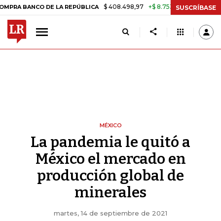
$ 408.498,97
+$ 8.753,81
+2,19%
NCO DE LA REPÚBLICA
TASA DE 
SUSCRÍBASE
MÉXICO
La pandemia le quitó a
México el mercado en
producción global de
minerales
martes, 14 de septiembre de 2021