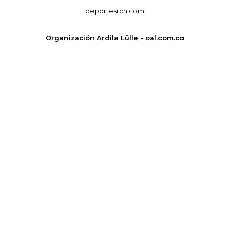
deportesrcn.com
Organización Ardila Lülle - oal.com.co