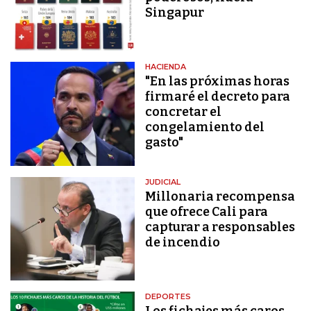
Singapur
HACIENDA
"En las próximas horas
firmaré el decreto para
concretar el
congelamiento del
gasto"
JUDICIAL
Millonaria recompensa
que ofrece Cali para
capturar a responsables
de incendio
DEPORTES
Los fichajes más caros