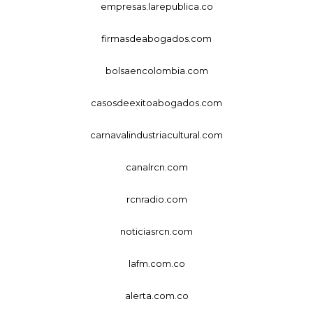
empresas.larepublica.co
firmasdeabogados.com
bolsaencolombia.com
casosdeexitoabogados.com
carnavalindustriacultural.com
canalrcn.com
rcnradio.com
noticiasrcn.com
lafm.com.co
alerta.com.co