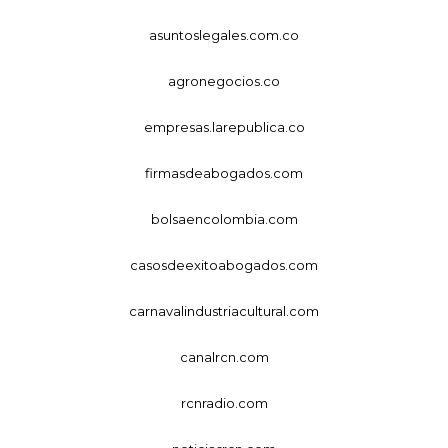
asuntoslegales.com.co
agronegocios.co
empresas.larepublica.co
firmasdeabogados.com
bolsaencolombia.com
casosdeexitoabogados.com
carnavalindustriacultural.com
canalrcn.com
rcnradio.com