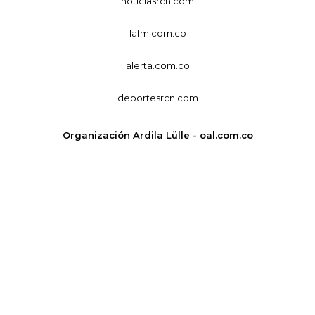
noticiasrcn.com
lafm.com.co
alerta.com.co
deportesrcn.com
Organización Ardila Lülle - oal.com.co