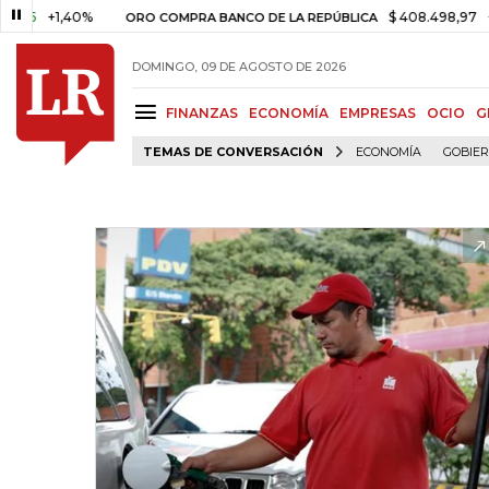
+1,40%
$ 408.498,97
+$ 8.75
ORO COMPRA BANCO DE LA REPÚBLICA
DOMINGO, 09 DE AGOSTO DE 2026
FINANZAS
ECONOMÍA
EMPRESAS
OCIO
G
TEMAS DE CONVERSACIÓN
ECONOMÍA
GOBIE