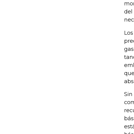
mon
del
nec
Los
pre
gas
tan
emb
que
abs
Sin
com
rec
bás
est