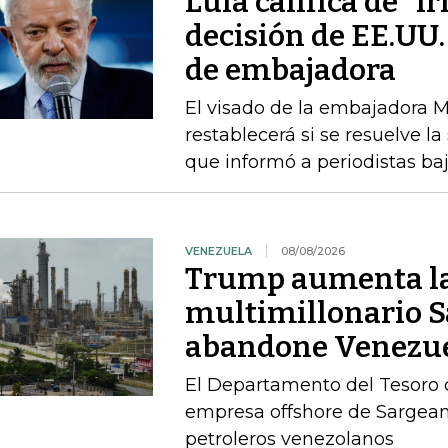
Lula califica de "i
decisión de EE.UU.
de embajadora
El visado de la embajadora Ma
restablecerá si se resuelve la
que informó a periodistas b
VENEZUELA
08/08/2026
Trump aumenta la 
multimillonario S
abandone Venezu
El Departamento del Tesoro co
empresa offshore de Sargeant
petroleros venezolanos