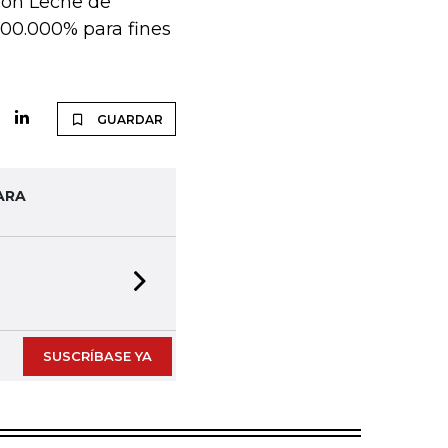
 con Leche de
200.000% para fines
GUARDAR
ARA
Next slide
SUSCRÍBASE YA