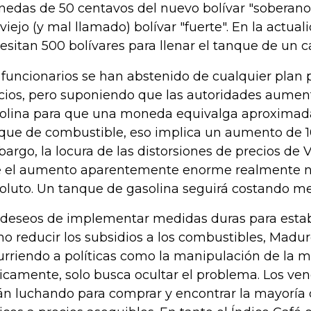
edas de 50 centavos del nuevo bolívar "soberano
 viejo (y mal llamado) bolívar "fuerte". En la actual
esitan 500 bolívares para llenar el tanque de un 
 funcionarios se han abstenido de cualquier plan 
cios, pero suponiendo que las autoridades aument
olina para que una moneda equivalga aproxima
que de combustible, eso implica un aumento de 10
argo, la locura de las distorsiones de precios de 
 el aumento aparentemente enorme realmente n
oluto. Un tanque de gasolina seguirá costando m
 deseos de implementar medidas duras para estabi
o reducir los subsidios a los combustibles, Madu
urriendo a políticas como la manipulación de la 
icamente, solo busca ocultar el problema. Los ve
án luchando para comprar y encontrar la mayoría d