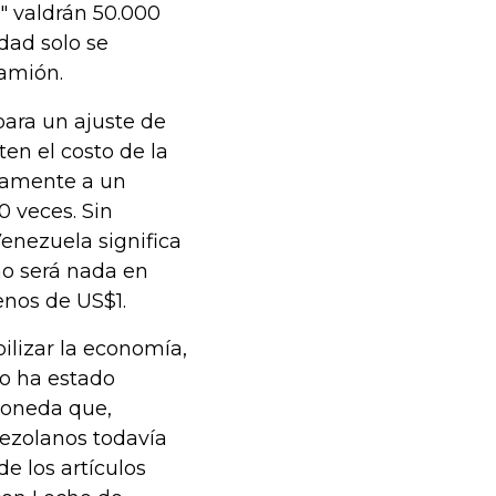
" valdrán 50.000
idad solo se
camión.
para un ajuste de
en el costo de la
damente a un
 veces. Sin
Venezuela significa
o será nada en
enos de US$1.
lizar la economía,
ro ha estado
moneda que,
nezolanos todavía
e los artículos