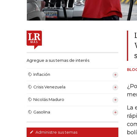
Agregue a sus temas de interés
BLO
Inflación
¿Po
Crisis Venezuela
mer
Nicolás Maduro
La 
Gasolina
ráp
com
bol
Administre sus temas