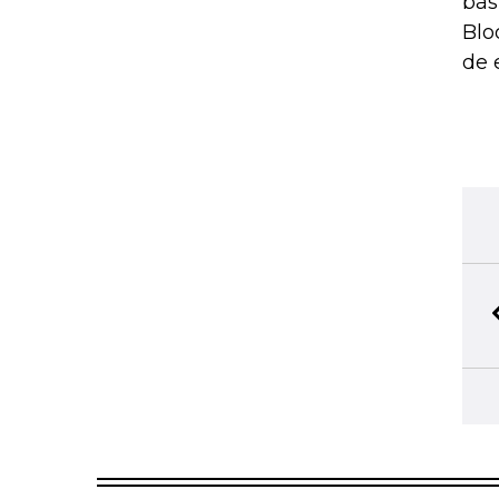
bás
Blo
de 