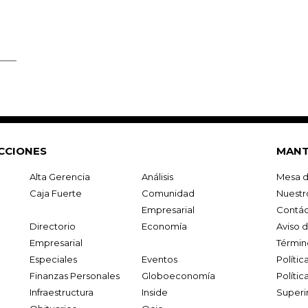
CCIONES
MANT
Alta Gerencia
Análisis
Mesa d
Caja Fuerte
Comunidad
Nuestr
Empresarial
Contác
Directorio
Economía
Aviso 
Empresarial
Términ
Especiales
Eventos
Políti
Finanzas Personales
Globoeconomía
Polític
Infraestructura
Inside
Superi