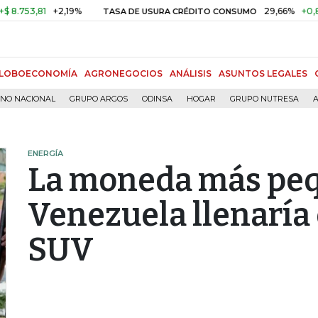
3,81
+2,19%
29,66%
+0,87%
+
TASA DE USURA CRÉDITO CONSUMO
LOBOECONOMÍA
AGRONEGOCIOS
ANÁLISIS
ASUNTOS LEGALES
RNO NACIONAL
GRUPO ARGOS
ODINSA
HOGAR
GRUPO NUTRESA
A
ENERGÍA
La moneda más pe
Venezuela llenaría 
SUV