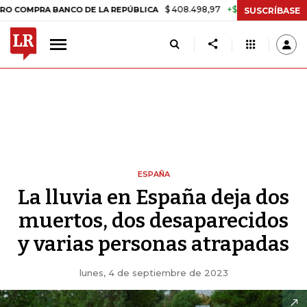
$ 408.498,97
+$ 8.753,81
+2,19%
 BANCO DE LA REPÚBLICA
TASA
SUSCRÍBASE
ESPAÑA
La lluvia en España deja dos
muertos, dos desaparecidos
y varias personas atrapadas
lunes, 4 de septiembre de 2023