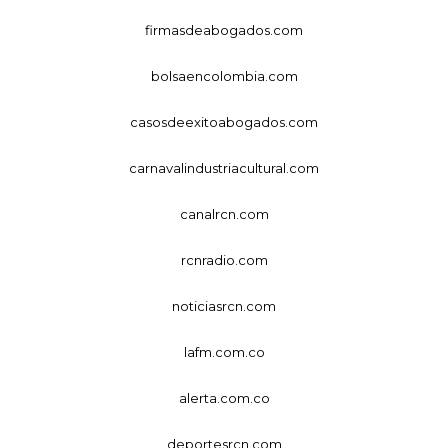
firmasdeabogados.com
bolsaencolombia.com
casosdeexitoabogados.com
carnavalindustriacultural.com
canalrcn.com
rcnradio.com
noticiasrcn.com
lafm.com.co
alerta.com.co
deportesrcn.com