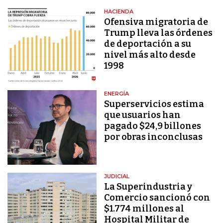
HACIENDA
Ofensiva migratoria de
Trump lleva las órdenes
de deportación a su
nivel más alto desde
1998
ENERGÍA
Superservicios estima
que usuarios han
pagado $24,9 billones
por obras inconclusas
JUDICIAL
La Superindustria y
Comercio sancionó con
$1.774 millones al
Hospital Militar de