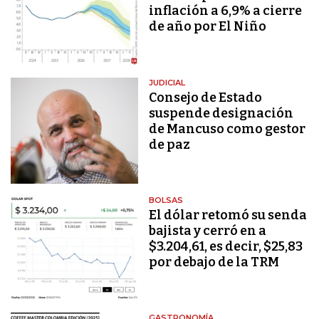
inflación a 6,9% a cierre
de año por El Niño
JUDICIAL
Consejo de Estado
suspende designación
de Mancuso como gestor
de paz
BOLSAS
El dólar retomó su senda
bajista y cerró en a
$3.204,61, es decir, $25,83
por debajo de la TRM
GASTRONOMÍA