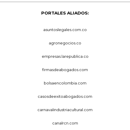
PORTALES ALIADOS:
asuntoslegales.com.co
agronegocios.co
empresas.larepublica.co
firmasdeabogados.com
bolsaencolombia.com
casosdeexitoabogados.com
carnavalindustriacultural.com
canalrcn.com