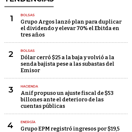
BOLSAS
1
Grupo Argos lanzó plan para duplicar
el dividendo y elevar 70% el Ebitda en
tres años
BOLSAS
2
Dólar cerró $25 a la baja y volvió a la
senda bajista pese a las subastas del
Emisor
HACIENDA
3
Anif propuso un ajuste fiscal de $53
billones ante el deterioro de las
cuentas públicas
ENERGÍA
4
Grupo EPM registró ingresos por $19,5