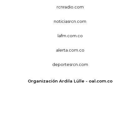
rcnradio.com
noticiasrcn.com
lafm.com.co
alerta.com.co
deportesrcn.com
Organización Ardila Lülle - oal.com.co