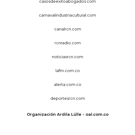
casosdeexitoabogados.com
carnavalindustriacultural.com
canalrcn.com
rcnradio.com
noticiasrcn.com
lafm.com.co
alerta.com.co
deportesrcn.com
Organización Ardila Lülle - oal.com.co