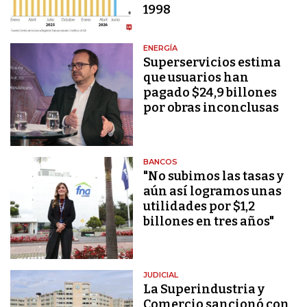
1998
ENERGÍA
Superservicios estima
que usuarios han
pagado $24,9 billones
por obras inconclusas
BANCOS
"No subimos las tasas y
aún así logramos unas
utilidades por $1,2
billones en tres años"
JUDICIAL
La Superindustria y
Comercio sancionó con