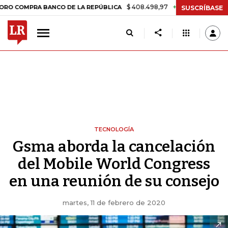
$ 408.498,97
+$ 8.753,81
+2,19%
A BANCO DE LA REPÚBLICA
TASA
SUSCRÍBASE
TECNOLOGÍA
Gsma aborda la cancelación
del Mobile World Congress
en una reunión de su consejo
martes, 11 de febrero de 2020