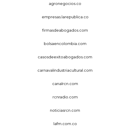
agronegocios.co
empresas.larepublica.co
firmasdeabogados.com
bolsaencolombia.com
casosdeexitoabogados.com
carnavalindustriacultural.com
canalrcn.com
rcnradio.com
noticiasrcn.com
lafm.com.co