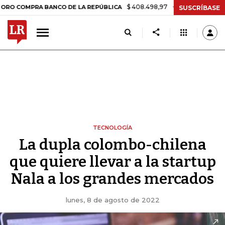
$ 408.498,97
+$ 8.753,81
+2,19%
PRA BANCO DE LA REPÚBLICA
TA
SUSCRÍBASE
TECNOLOGÍA
La dupla colombo-chilena
que quiere llevar a la startup
Nala a los grandes mercados
lunes, 8 de agosto de 2022