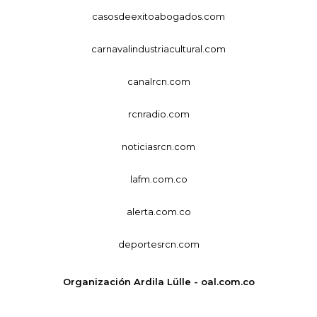
casosdeexitoabogados.com
carnavalindustriacultural.com
canalrcn.com
rcnradio.com
noticiasrcn.com
lafm.com.co
alerta.com.co
deportesrcn.com
Organización Ardila Lülle - oal.com.co