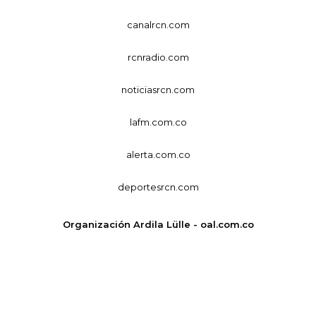
canalrcn.com
rcnradio.com
noticiasrcn.com
lafm.com.co
alerta.com.co
deportesrcn.com
Organización Ardila Lülle - oal.com.co