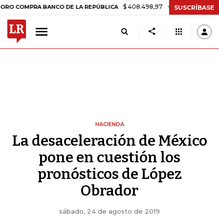
$ 408.498,97
+$ 8.753,81
+2,19%
RA BANCO DE LA REPÚBLICA
TA
SUSCRÍBASE
HACIENDA
La desaceleración de México
pone en cuestión los
pronósticos de López
Obrador
sábado, 24 de agosto de 2019