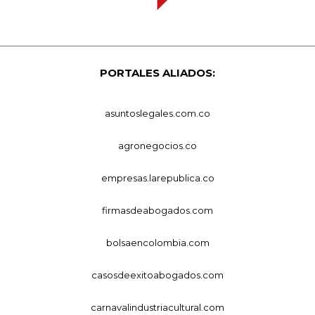
PORTALES ALIADOS:
asuntoslegales.com.co
agronegocios.co
empresas.larepublica.co
firmasdeabogados.com
bolsaencolombia.com
casosdeexitoabogados.com
carnavalindustriacultural.com