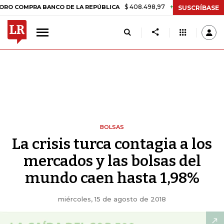
$ 408.498,97
+$ 8.753,81
+2,19%
RA BANCO DE LA REPÚBLICA
TA
SUSCRÍBASE
BOLSAS
La crisis turca contagia a los
mercados y las bolsas del
mundo caen hasta 1,98%
miércoles, 15 de agosto de 2018