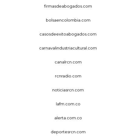
firmasdeabogados.com
bolsaencolombia.com
casosdeexitoabogados.com
carnavalindustriacultural.com
canalrcn.com
rcnradio.com
noticiasrcn.com
lafm.com.co
alerta.com.co
deportesrcn.com