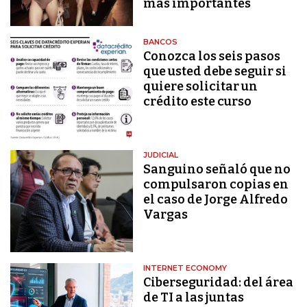
más importantes
BANCOS
Conozca los seis pasos
que usted debe seguir si
quiere solicitar un
crédito este curso
JUDICIAL
Sanguino señaló que no
compulsaron copias en
el caso de Jorge Alfredo
Vargas
INTERNET ECONOMY
Ciberseguridad: del área
de TI a las juntas