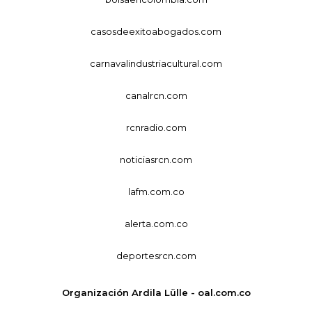
casosdeexitoabogados.com
carnavalindustriacultural.com
canalrcn.com
rcnradio.com
noticiasrcn.com
lafm.com.co
alerta.com.co
deportesrcn.com
Organización Ardila Lülle - oal.com.co