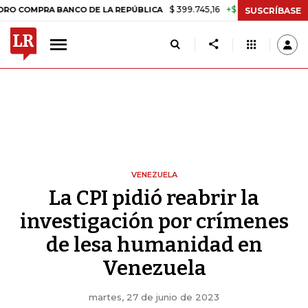
$ 399.745,16
+$ 2.295,71
+0,58%
RA BANCO DE LA REPÚBLICA
TAS
SUSCRÍBASE
VENEZUELA
La CPI pidió reabrir la
investigación por crímenes
de lesa humanidad en
Venezuela
martes, 27 de junio de 2023