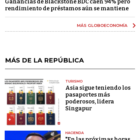
Ganancias de Blackstone BDC caen 94% pero
rendimiento de préstamos aún se mantiene
MÁS GLOBOECONOMÍA
MÁS DE LA REPÚBLICA
TURISMO
Asia sigue teniendo los
pasaportes más
poderosos, lidera
Singapur
HACIENDA
"En las próximas horas