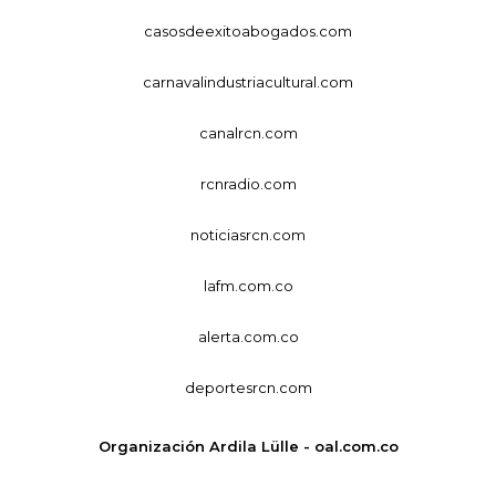
casosdeexitoabogados.com
carnavalindustriacultural.com
canalrcn.com
rcnradio.com
noticiasrcn.com
lafm.com.co
alerta.com.co
deportesrcn.com
Organización Ardila Lülle - oal.com.co