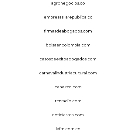
agronegocios.co
empresas.larepublica.co
firmasdeabogados.com
bolsaencolombia.com
casosdeexitoabogados.com
carnavalindustriacultural.com
canalrcn.com
rcnradio.com
noticiasrcn.com
lafm.com.co