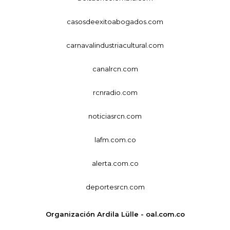
casosdeexitoabogados.com
carnavalindustriacultural.com
canalrcn.com
rcnradio.com
noticiasrcn.com
lafm.com.co
alerta.com.co
deportesrcn.com
Organización Ardila Lülle - oal.com.co