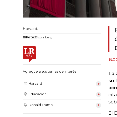
Harvard.
Foto:
Bloomberg
BLO
Agregue a sus temas de interés
La 
su 
Harvard
acr
cit
Educación
sob
Donald Trump
El 