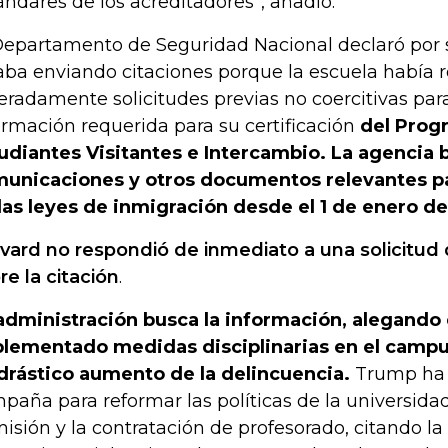
ándares de los acreditadores”, añadió.
Departamento de Seguridad Nacional declaró por
aba enviando citaciones porque la escuela había
teradamente solicitudes previas no coercitivas par
ormación requerida para su certificación
del Prog
udiantes Visitantes e Intercambio. La agencia b
unicaciones y otros documentos relevantes par
las leyes de inmigración desde el 1 de enero d
vard no respondió de inmediato a una solicitud
re la citación
.
administración busca la información, alegando
lementado medidas disciplinarias en el campu
drástico aumento de la delincuencia.
Trump ha
paña para reformar las políticas de la universid
isión y la contratación de profesorado, citando la 