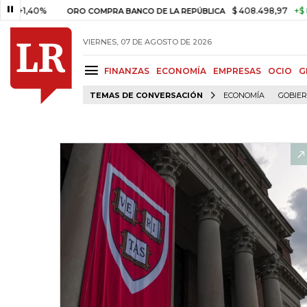
0%
$ 408.498,97
+$ 8.753,81
ORO COMPRA BANCO DE LA REPÚBLICA
VIERNES, 07 DE AGOSTO DE 2026
FINANZAS
ECONOMÍA
EMPRESAS
OCIO
G
TEMAS DE CONVERSACIÓN
ECONOMÍA
GOBIE