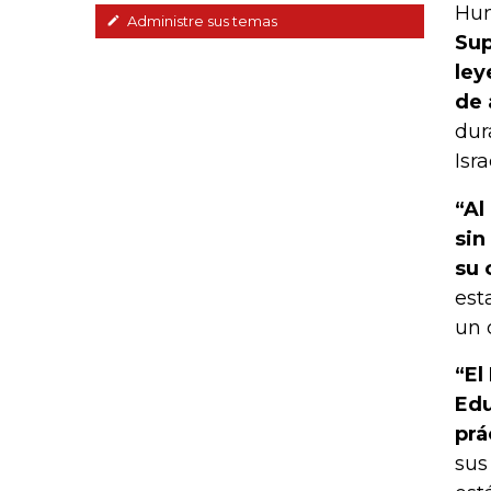
Hum
Administre sus temas
Sup
ley
de 
dur
Isr
“Al
sin
su 
est
un 
“El
Edu
prá
sus