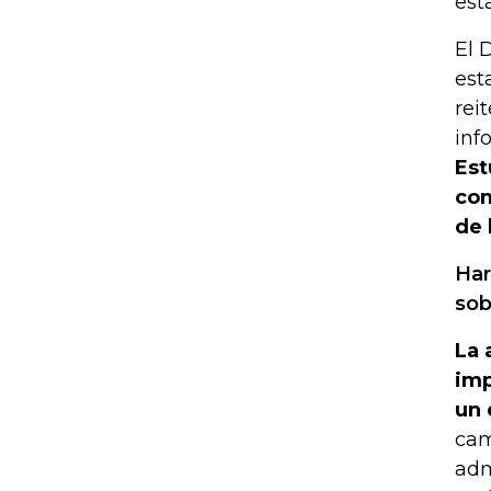
est
El 
est
rei
inf
Est
com
de 
Har
sob
La 
imp
un 
cam
adm