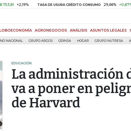
+2,19%
29,66%
+0,87%
+3,02
TASA DE USURA CRÉDITO CONSUMO
LOBOECONOMÍA
AGRONEGOCIOS
ANÁLISIS
ASUNTOS LEGALES
RNO NACIONAL
GRUPO ARGOS
ODINSA
HOGAR
GRUPO NUTRESA
A
EDUCACIÓN
La administración
va a poner en pelig
de Harvard