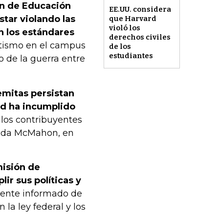
n de Educación
EE.UU. considera
star violando las
que Harvard
violó los
n los estándares
derechos civiles
itismo en el campus
de los
estudiantes
o de la guerra entre
semitas persistan
rd ha incumplido
 los contribuyentes
Linda McMahon, en
misión de
ir sus políticas y
ente informado de
la ley federal y los