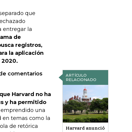
 separado que
 rechazado
a entregar la
rama de
usca registros,
a la aplicación
e 2020.
 de comentarios
ARTÍCULO
RELACIONADO
 que Harvard no ha
s y ha permitido
 emprendido una
ad en temas como la
ola de retórica
Harvard anunció