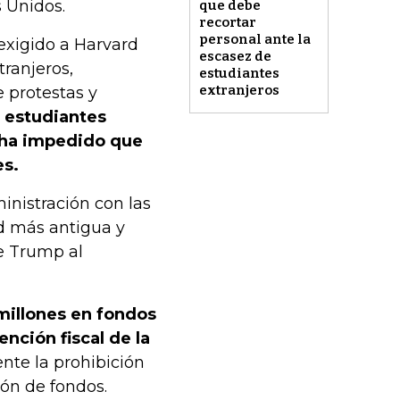
 Unidos.
que debe
recortar
personal ante la
 exigido a Harvard
escasez de
tranjeros,
estudiantes
extranjeros
e protestas y
e estudiantes
n ha impedido que
es.
inistración con las
d más antigua y
de Trump al
millones en fondos
nción fiscal de la
nte la prohibición
ión de fondos.