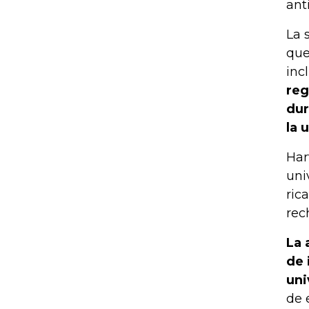
ant
La 
que
inc
reg
dur
la 
Har
uni
ric
rec
La 
de 
uni
de 