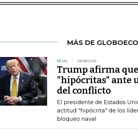
MÁS DE GLOBOEC
EE.UU.
03/08/2026
Trump afirma que l
"hipócritas" ante 
del conflicto
El presidente de Estados Uni
actitud "hipócrita" de los lí
bloqueo naval