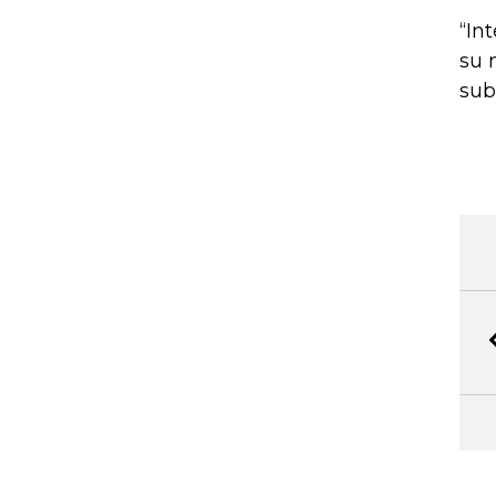
“In
su 
sub