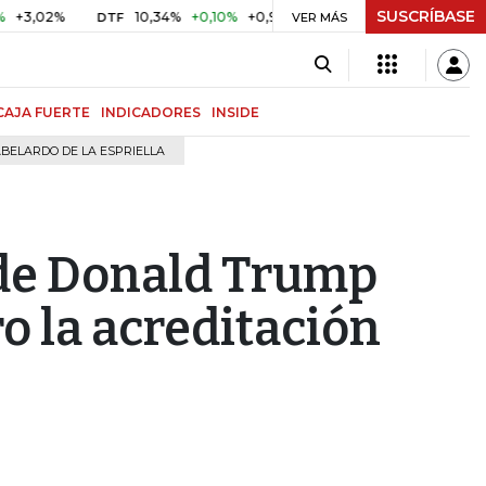
SUSCRÍBASE
%
10,34%
+0,10%
+0,98%
$ 416,91
+$ 0,05
+0,01%
DTF
UVR
VER MÁS
CAJA FUERTE
INDICADORES
INSIDE
BELARDO DE LA ESPRIELLA
 de Donald Trump
ro la acreditación