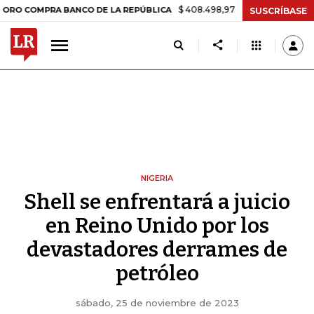
$ 408.498,97
+$ 8.753,81
+2,19%
PRA BANCO DE LA REPÚBLICA
TA
SUSCRÍBASE
NIGERIA
Shell se enfrentará a juicio
en Reino Unido por los
devastadores derrames de
petróleo
sábado, 25 de noviembre de 2023