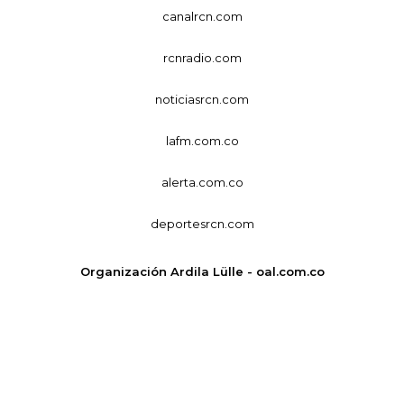
canalrcn.com
rcnradio.com
noticiasrcn.com
lafm.com.co
alerta.com.co
deportesrcn.com
Organización Ardila Lülle - oal.com.co