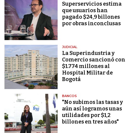
Superservicios estima
que usuarios han
pagado $24,9 billones
por obras inconclusas
JUDICIAL
La Superindustria y
Comercio sancionó con
$1.774 millones al
Hospital Militar de
Bogotá
BANCOS
"No subimos las tasas y
aún así logramos unas
utilidades por $1,2
billones en tres años"