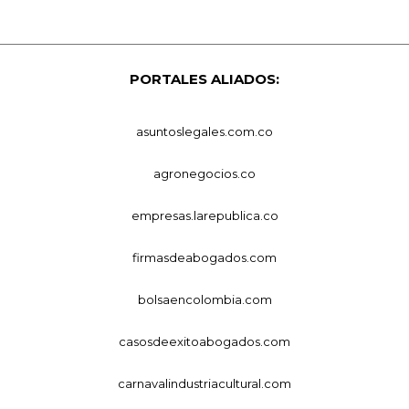
PORTALES ALIADOS:
asuntoslegales.com.co
agronegocios.co
empresas.larepublica.co
firmasdeabogados.com
bolsaencolombia.com
casosdeexitoabogados.com
carnavalindustriacultural.com