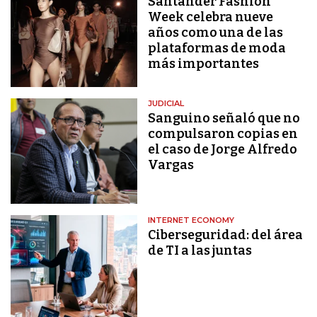
Santander Fashion
Week celebra nueve
años como una de las
plataformas de moda
más importantes
JUDICIAL
Sanguino señaló que no
compulsaron copias en
el caso de Jorge Alfredo
Vargas
INTERNET ECONOMY
Ciberseguridad: del área
de TI a las juntas