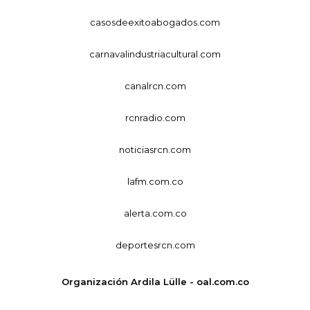
casosdeexitoabogados.com
carnavalindustriacultural.com
canalrcn.com
rcnradio.com
noticiasrcn.com
lafm.com.co
alerta.com.co
deportesrcn.com
Organización Ardila Lülle - oal.com.co