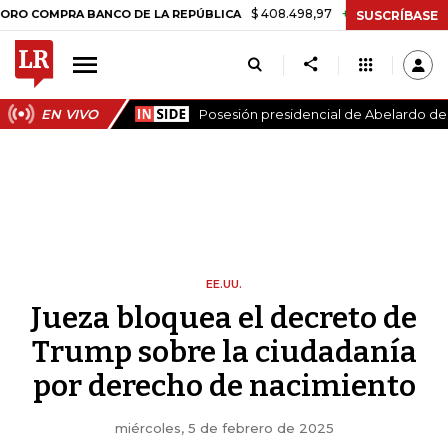
$ 408.498,97
+$ 8.753,81
+2,19%
RA BANCO DE LA REPÚBLICA
TA
SUSCRÍBASE
EN VIVO
Posesión presidencial de Abelardo de l
EE.UU.
Jueza bloquea el decreto de
Trump sobre la ciudadanía
por derecho de nacimiento
miércoles, 5 de febrero de 2025