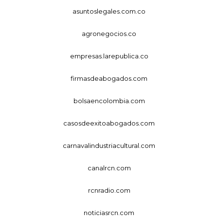
asuntoslegales.com.co
agronegocios.co
empresas.larepublica.co
firmasdeabogados.com
bolsaencolombia.com
casosdeexitoabogados.com
carnavalindustriacultural.com
canalrcn.com
rcnradio.com
noticiasrcn.com