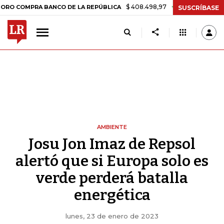
$ 408.498,97
+$ 8.753,81
+2,19%
A BANCO DE LA REPÚBLICA
TASA
SUSCRÍBASE
AMBIENTE
Josu Jon Imaz de Repsol
alertó que si Europa solo es
verde perderá batalla
energética
lunes, 23 de enero de 2023