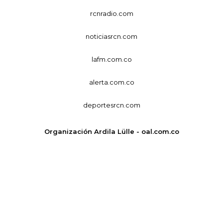
rcnradio.com
noticiasrcn.com
lafm.com.co
alerta.com.co
deportesrcn.com
Organización Ardila Lülle - oal.com.co