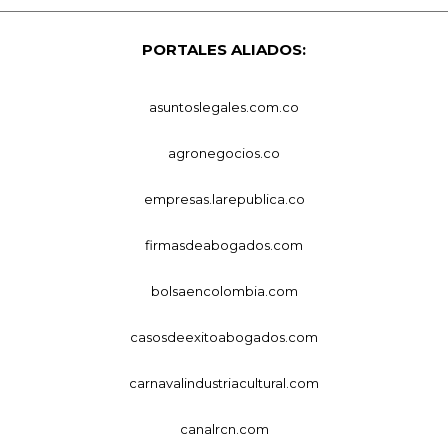
PORTALES ALIADOS:
asuntoslegales.com.co
agronegocios.co
empresas.larepublica.co
firmasdeabogados.com
bolsaencolombia.com
casosdeexitoabogados.com
carnavalindustriacultural.com
canalrcn.com