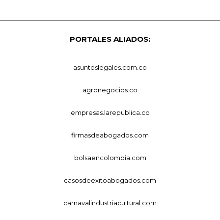
PORTALES ALIADOS:
asuntoslegales.com.co
agronegocios.co
empresas.larepublica.co
firmasdeabogados.com
bolsaencolombia.com
casosdeexitoabogados.com
carnavalindustriacultural.com