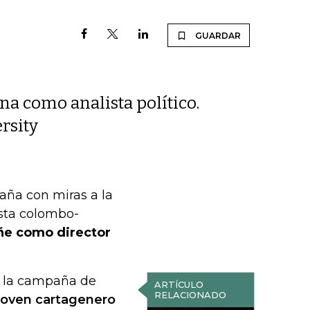
GUARDAR
a como analista político.
rsity
ña con miras a la
ista colombo-
ñe como director
re la campaña de
ARTÍCULO
RELACIONADO
 joven cartagenero