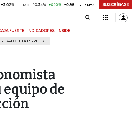
SUSCRÍBASE
%
10,34%
+0,10%
+0,98%
$ 416,91
+$ 0,05
+0,01%
DTF
UVR
VER MÁS
CAJA FUERTE
INDICADORES
INSIDE
BELARDO DE LA ESPRIELLA
conomista
 equipo de
cción