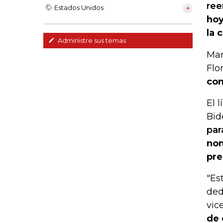
ree
Estados Unidos
hoy
la 
Administre sus temas
Mar
Flo
com
El 
Bid
par
nom
pre
"Es
ded
vic
de 