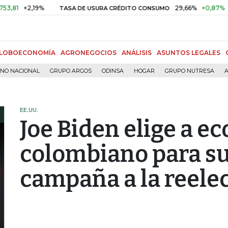
+2,19%
29,66%
+0,87%
+3,02
TASA DE USURA CRÉDITO CONSUMO
LOBOECONOMÍA
AGRONEGOCIOS
ANÁLISIS
ASUNTOS LEGALES
RNO NACIONAL
GRUPO ARGOS
ODINSA
HOGAR
GRUPO NUTRESA
A
EE.UU.
Joe Biden elige a e
colombiano para su
campaña a la reele