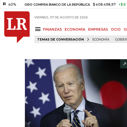
0%
$ 408.498,97
+$ 8.753,81
ORO COMPRA BANCO DE LA REPÚBLICA
VIERNES, 07 DE AGOSTO DE 2026
FINANZAS
ECONOMÍA
EMPRESAS
OCIO
G
TEMAS DE CONVERSACIÓN
ECONOMÍA
GOBIE