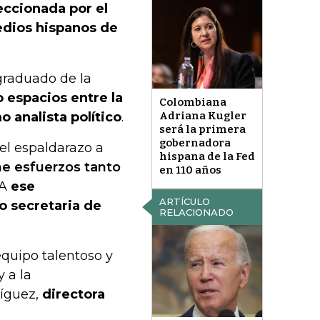
eccionada por el
edios hispanos de
 graduado de la
 espacios entre la
Colombiana
 analista político
.
Adriana Kugler
será la primera
gobernadora
 el espaldarazo a
hispana de la Fed
e esfuerzos tanto
en 110 años
 A
ese
ARTÍCULO
o secretaria de
RELACIONADO
quipo talentoso y
 a la
ríguez,
directora