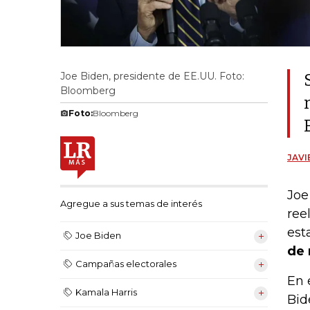
Joe Biden, presidente de EE.UU. Foto:
Bloomberg
Foto:
Bloomberg
JAV
Joe
Agregue a sus temas de interés
ree
est
Joe Biden
de 
Campañas electorales
En 
Kamala Harris
Bid