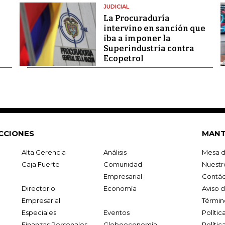
JUDICIAL
La Procuraduría
intervino en sanción que
iba a imponer la
Superindustria contra
Ecopetrol
CCIONES
MANT
Alta Gerencia
Análisis
Mesa d
Caja Fuerte
Comunidad
Nuestr
Empresarial
Contác
Directorio
Economía
Aviso 
Empresarial
Términ
Especiales
Eventos
Políti
Finanzas Personales
Globoeconomía
Polític