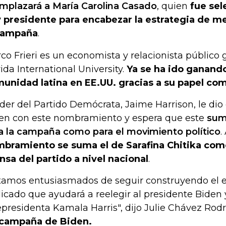
mplazará a María Carolina Casado
, quien
fue sel
 presidente para encabezar la estrategia de m
campaña
.
co Frieri es un economista y relacionista público
rida International University.
Ya se ha ido ganando
unidad latina en EE.UU. gracias a su papel como
líder del Partido Demócrata, Jaime Harrison, le dio
en con este nombramiento y espera que este
sum
a la campaña como para el movimiento político
.
bramiento se suma el de Sarafina Chitika com
nsa del partido a nivel nacional
.
tamos entusiasmados de seguir construyendo el e
icado que ayudará a reelegir al presidente Biden y
epresidenta Kamala Harris", dijo Julie Chávez Rod
campaña de Biden.