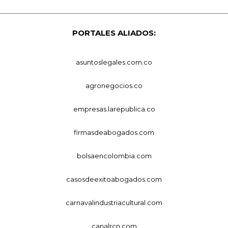
PORTALES ALIADOS:
asuntoslegales.com.co
agronegocios.co
empresas.larepublica.co
firmasdeabogados.com
bolsaencolombia.com
casosdeexitoabogados.com
carnavalindustriacultural.com
canalrcn.com