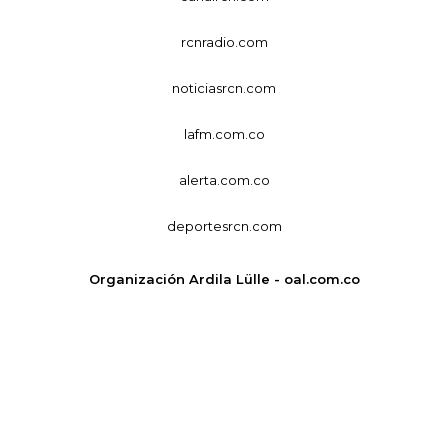
rcnradio.com
noticiasrcn.com
lafm.com.co
alerta.com.co
deportesrcn.com
Organización Ardila Lülle - oal.com.co