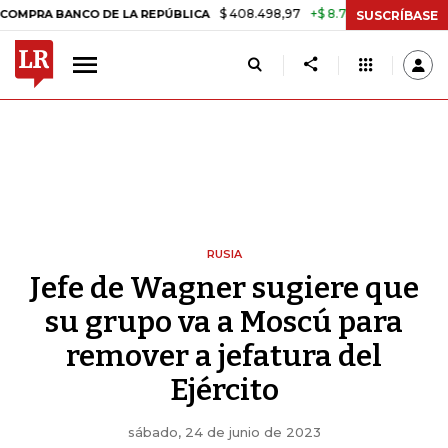
$ 408.498,97
+$ 8.753,81
+2,19%
NCO DE LA REPÚBLICA
TASA DE 
SUSCRÍBASE
RUSIA
Jefe de Wagner sugiere que
su grupo va a Moscú para
remover a jefatura del
Ejército
sábado, 24 de junio de 2023