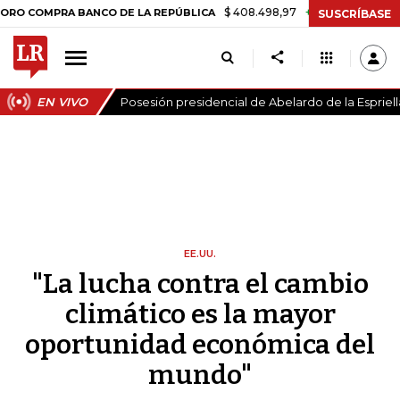
$ 408.498,97
+$ 8.753,81
+2,19%
PRA BANCO DE LA REPÚBLICA
TA
SUSCRÍBASE
EN VIVO
Posesión presidencial de Abelardo de la Espriell
EE.UU.
"La lucha contra el cambio
climático es la mayor
oportunidad económica del
mundo"