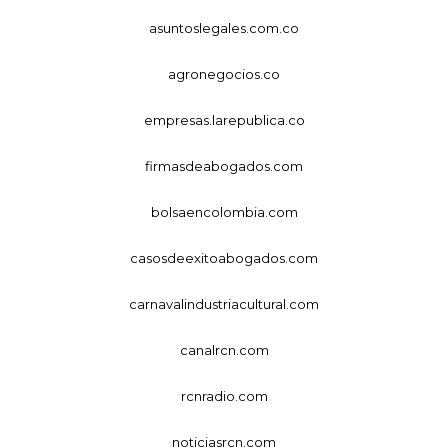
asuntoslegales.com.co
agronegocios.co
empresas.larepublica.co
firmasdeabogados.com
bolsaencolombia.com
casosdeexitoabogados.com
carnavalindustriacultural.com
canalrcn.com
rcnradio.com
noticiasrcn.com