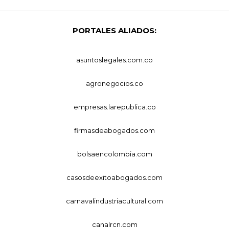
PORTALES ALIADOS:
asuntoslegales.com.co
agronegocios.co
empresas.larepublica.co
firmasdeabogados.com
bolsaencolombia.com
casosdeexitoabogados.com
carnavalindustriacultural.com
canalrcn.com