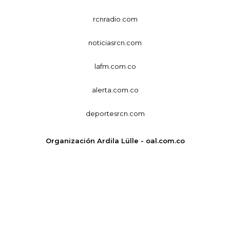
rcnradio.com
noticiasrcn.com
lafm.com.co
alerta.com.co
deportesrcn.com
Organización Ardila Lülle - oal.com.co