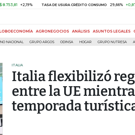
81
+2,19%
29,66%
+0,87%
+3
TASA DE USURA CRÉDITO CONSUMO
LOBOECONOMÍA
AGRONEGOCIOS
ANÁLISIS
ASUNTOS LEGALES
RNO NACIONAL
GRUPO ARGOS
ODINSA
HOGAR
GRUPO NUTRESA
A
ITALIA
Italia flexibilizó re
entre la UE mientra
temporada turístic