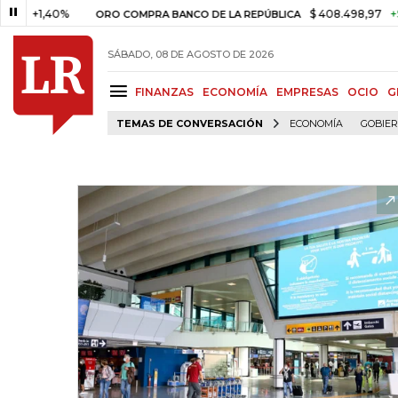
1,40%
$ 408.498,97
+$ 8.753,
ORO COMPRA BANCO DE LA REPÚBLICA
SÁBADO, 08 DE AGOSTO DE 2026
FINANZAS
ECONOMÍA
EMPRESAS
OCIO
G
TEMAS DE CONVERSACIÓN
ECONOMÍA
GOBIE