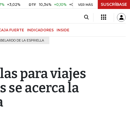
SUSCRÍBASE
,02%
10,34%
+0,10%
+0,98%
$ 416,96
+$ 0,05
+0,0
DTF
UVR
VER MÁS
CAJA FUERTE
INDICADORES
INSIDE
BELARDO DE LA ESPRIELLA
glas para viajes
s se acerca la
a