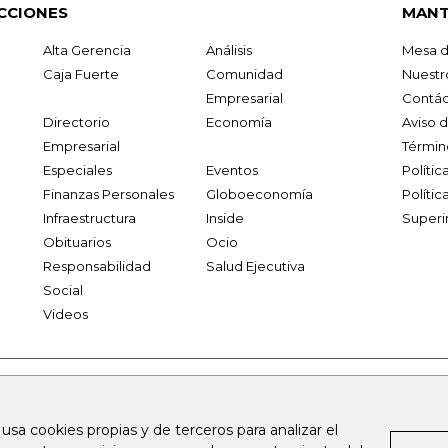
CCIONES
MANT
Alta Gerencia
Análisis
Mesa d
Caja Fuerte
Comunidad
Nuestr
Empresarial
Contác
Directorio
Economía
Aviso 
Empresarial
Términ
Especiales
Eventos
Políti
Finanzas Personales
Globoeconomía
Polític
Infraestructura
Inside
Superi
Obituarios
Ocio
Responsabilidad
Salud Ejecutiva
Social
Videos
.larepublica.co
firmasdeabogados.com
bolsaencolombia.com
 usa cookies propias y de terceros para analizar el
al.com
canalrcn.com
rcnradio.com
noticiasrcn.com
lafm.c