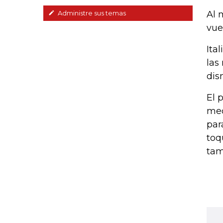
Al 
Administre sus temas
vue
Ita
las
dis
El 
med
par
toq
tam