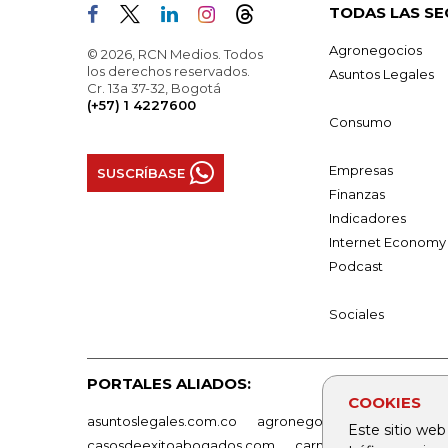
TODAS LAS SE
Agronegocios
© 2026, RCN Medios. Todos
los derechos reservados.
Asuntos Legales
Cr. 13a 37-32, Bogotá
(+57) 1 4227600
Consumo
Empresas
SUSCRÍBASE
Finanzas
Indicadores
Internet Economy
Podcast
Sociales
PORTALES ALIADOS:
COOKIES
asuntoslegales.com.co
agronegocios.co
empresas
Este sitio web
casosdeexitoabogados.com
carnavalindustriacultur