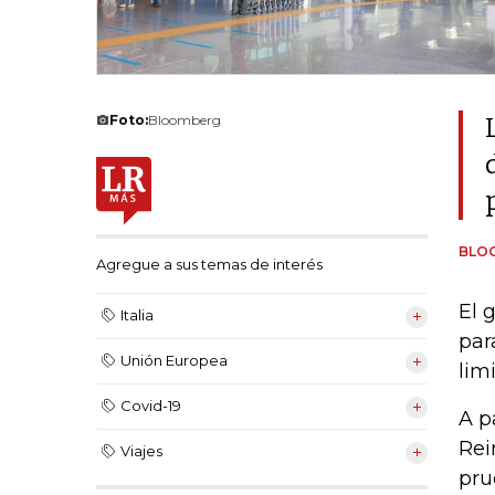
Foto:
Bloomberg
BLO
Agregue a sus temas de interés
El 
Italia
par
Unión Europea
lim
Covid-19
A p
Rei
Viajes
pru