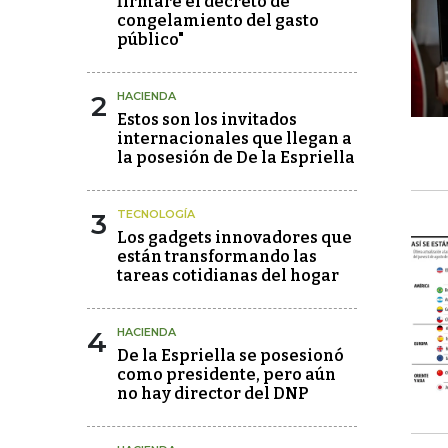
firmaré el decreto de
congelamiento del gasto
público"
2
HACIENDA
Estos son los invitados
internacionales que llegan a
la posesión de De la Espriella
3
TECNOLOGÍA
Los gadgets innovadores que
están transformando las
tareas cotidianas del hogar
4
HACIENDA
De la Espriella se posesionó
como presidente, pero aún
no hay director del DNP