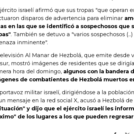
ejército israelí afirmó que sus tropas "que operan e
ctuaron disparos de advertencia para eliminar
ame
as en las que se identificó a sospechosos que 
pas"
. También se detuvo a "varios sospechosos (..
naza inminente".
televisión Al Manar de Hezbolá, que emite desde v
 sur, mostró imágenes de residentes que se dirigía
mera hora del domingo,
algunos con la bandera d
genes de combatientes de Hezbolá muertos en
portavoz militar israelí, dirigiéndose a la població
un mensaje en la red social X, acusó a Hezbolá de
situación" y dijo que el ejército israelí les infor
ximo" de los lugares a los que pueden regresar