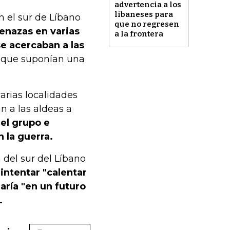
advertencia a los
libaneses para
n el sur de Líbano
que no regresen
nazas en varias
a la frontera
se acercaban a las
.) que suponían una
arias localidades
n a las aldeas a
el grupo e
 la guerra.
n del sur del Líbano
intentar "calentar
maría "en un futuro
.