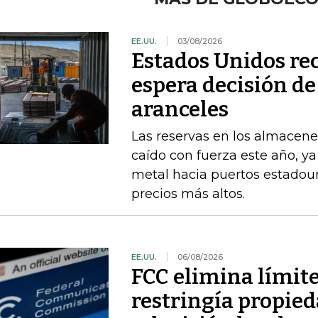
EE.UU.
03/08/2026
Estados Unidos re
espera decisión d
aranceles
Las reservas en los almacene
caído con fuerza este año, y
metal hacia puertos estadou
precios más altos.
EE.UU.
06/08/2026
FCC elimina límit
restringía propied