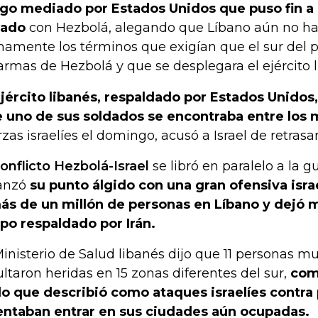
go mediado por Estados Unidos que puso fin a 
sado
con Hezbolá, alegando que Líbano aún no ha
namente los términos que exigían que el sur del pa
armas de Hezbolá y que se desplegara el ejército l
ejército libanés, respaldado por Estados Unido
 uno de sus soldados se encontraba entre los 
rzas israelíes el domingo, acusó a Israel de retrasar
conflicto Hezbolá-Israel
se libró en paralelo a la g
anzó
su punto álgido con una gran ofensiva isra
ás de un millón de personas en Líbano y dejó m
po respaldado por Irán.
Ministerio de Salud libanés dijo que 11 personas mu
ultaron heridas en 15 zonas diferentes del sur,
com
lo que describió como ataques israelíes contra
entaban entrar en sus ciudades aún ocupadas.