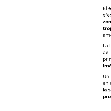
El 
efe
zon
tro
ame
La 
del
pri
imá
Un 
en 
la 
pró