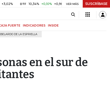
SUSCRÍBASE
10,34%
+0,10%
+0,98%
$ 416,96
+$ 0,05
+0,01%
DTF
UVR
VER MÁS
CAJA FUERTE
INDICADORES
INSIDE
BELARDO DE LA ESPRIELLA
sonas en el sur de
itantes