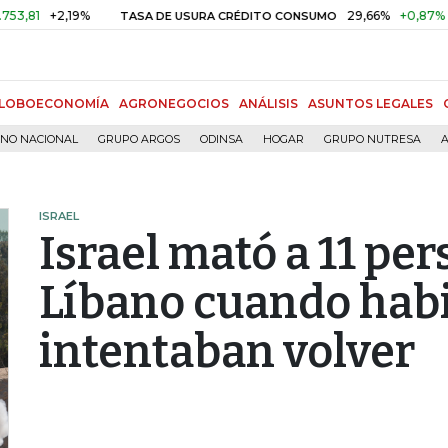
+2,19%
29,66%
+0,87%
+3,02%
TASA DE USURA CRÉDITO CONSUMO
LOBOECONOMÍA
AGRONEGOCIOS
ANÁLISIS
ASUNTOS LEGALES
RNO NACIONAL
GRUPO ARGOS
ODINSA
HOGAR
GRUPO NUTRESA
A
ISRAEL
Israel mató a 11 per
Líbano cuando hab
intentaban volver