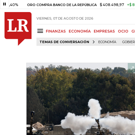
0%
$ 408.498,97
+$ 8.753,81
ORO COMPRA BANCO DE LA REPÚBLICA
VIERNES, 07 DE AGOSTO DE 2026
FINANZAS
ECONOMÍA
EMPRESAS
OCIO
G
TEMAS DE CONVERSACIÓN
ECONOMÍA
GOBIE