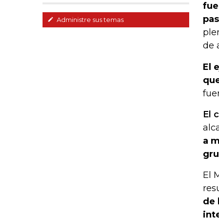
fue
pa
Administre sus temas
ple
de 
El 
que
fue
El 
alc
a m
gru
El 
res
de 
int