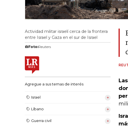
Actividad militar israelí cerca de la frontera
entre Israel y Gaza en el sur de Israel
Foto:
Reuters
REU
Las
Agregue a sus temas de interés
dom
per
Israel
mil
Líbano
Isr
Guerra civil
más