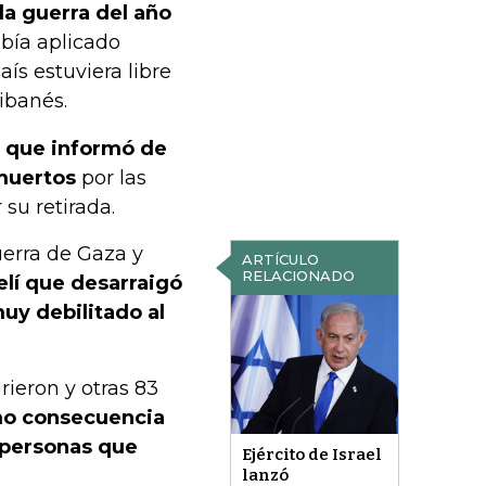
la guerra del año
bía aplicado
ís estuviera libre
ibanés.
s, que informó de
muertos
por las
 su retirada.
uerra de Gaza y
ARTÍCULO
RELACIONADO
elí que desarraigó
uy debilitado al
rieron y otras 83
o consecuencia
 personas que
Ejército de Israel
lanzó