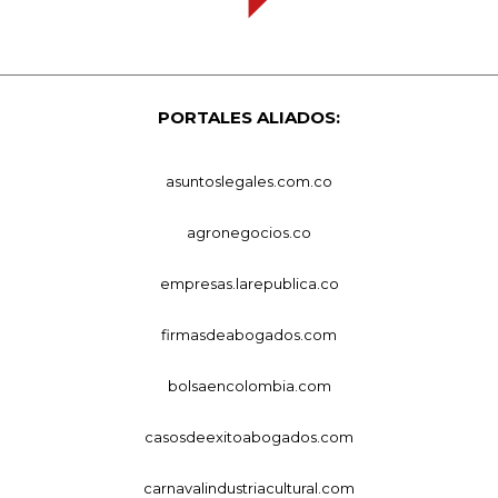
PORTALES ALIADOS:
asuntoslegales.com.co
agronegocios.co
empresas.larepublica.co
firmasdeabogados.com
bolsaencolombia.com
casosdeexitoabogados.com
carnavalindustriacultural.com