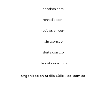
canalrcn.com
rcnradio.com
noticiasrcn.com
lafm.com.co
alerta.com.co
deportesrcn.com
Organización Ardila Lülle - oal.com.co