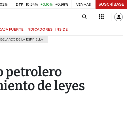
SUSCRÍBASE
10,34%
+0,10%
+0,98%
$ 416,91
+$ 0,05
+0,01%
DTF
UVR
VER MÁS
CAJA FUERTE
INDICADORES
INSIDE
BELARDO DE LA ESPRIELLA
o petrolero
iento de leyes