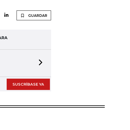
GUARDAR
ARA
Next slide
SUSCRÍBASE YA