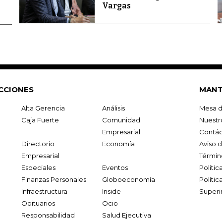
Vargas
CCIONES
MANT
Alta Gerencia
Análisis
Mesa d
Caja Fuerte
Comunidad
Nuestr
Empresarial
Contác
Directorio
Economía
Aviso 
Empresarial
Términ
Especiales
Eventos
Políti
Finanzas Personales
Globoeconomía
Polític
Infraestructura
Inside
Superi
Obituarios
Ocio
Responsabilidad
Salud Ejecutiva