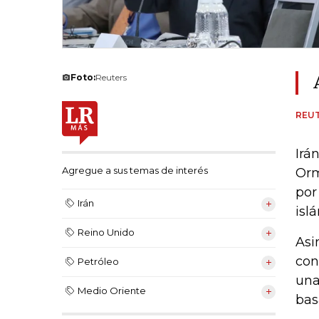
Foto:
Reuters
REU
Irá
Agregue a sus temas de interés
Orm
por
Irán
isl
Reino Unido
Asi
con
Petróleo
una
Medio Oriente
bas