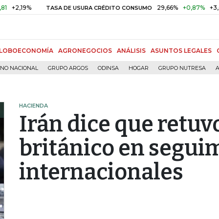
,19%
29,66%
+0,87%
+3,02%
TASA DE USURA CRÉDITO CONSUMO
LOBOECONOMÍA
AGRONEGOCIOS
ANÁLISIS
ASUNTOS LEGALES
RNO NACIONAL
GRUPO ARGOS
ODINSA
HOGAR
GRUPO NUTRESA
A
HACIENDA
Irán dice que retuv
británico en seguim
internacionales