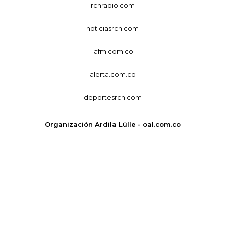
rcnradio.com
noticiasrcn.com
lafm.com.co
alerta.com.co
deportesrcn.com
Organización Ardila Lülle - oal.com.co