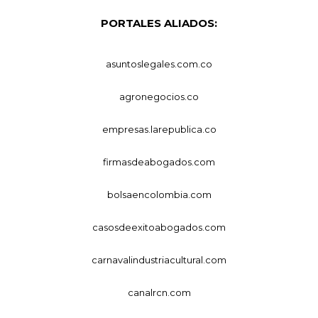
PORTALES ALIADOS:
asuntoslegales.com.co
agronegocios.co
empresas.larepublica.co
firmasdeabogados.com
bolsaencolombia.com
casosdeexitoabogados.com
carnavalindustriacultural.com
canalrcn.com