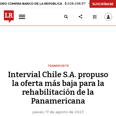
$ 408.498,97
+$ 8.753,81
+2,19%
PRA BANCO DE LA REPÚBLICA
T
SUSCRÍBASE
TRANSPORTE
Intervial Chile S.A. propuso
la oferta más baja para la
rehabilitación de la
Panamericana
jueves, 17 de agosto de 2023