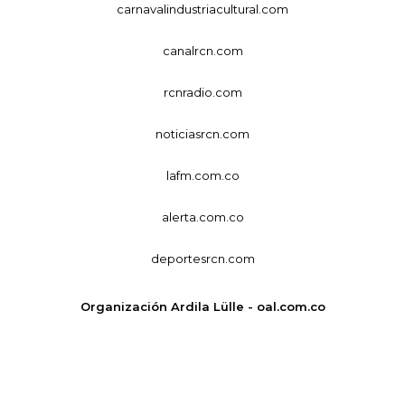
carnavalindustriacultural.com
canalrcn.com
rcnradio.com
noticiasrcn.com
lafm.com.co
alerta.com.co
deportesrcn.com
Organización Ardila Lülle - oal.com.co