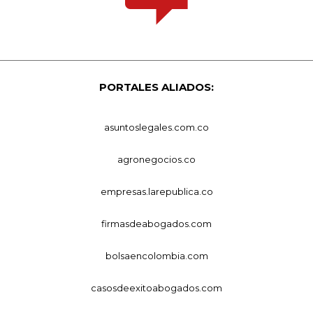
PORTALES ALIADOS:
asuntoslegales.com.co
agronegocios.co
empresas.larepublica.co
firmasdeabogados.com
bolsaencolombia.com
casosdeexitoabogados.com