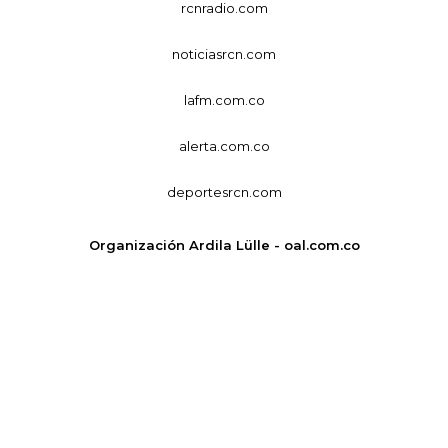
rcnradio.com
noticiasrcn.com
lafm.com.co
alerta.com.co
deportesrcn.com
Organización Ardila Lülle - oal.com.co