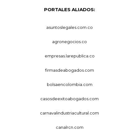
PORTALES ALIADOS:
asuntoslegales.com.co
agronegocios.co
empresas.larepublica.co
firmasdeabogados.com
bolsaencolombia.com
casosdeexitoabogados.com
carnavalindustriacultural.com
canalrcn.com