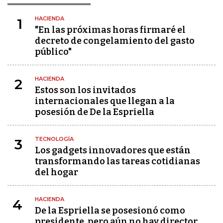
HACIENDA
1
"En las próximas horas firmaré el
decreto de congelamiento del gasto
público"
HACIENDA
2
Estos son los invitados
internacionales que llegan a la
posesión de De la Espriella
TECNOLOGÍA
3
Los gadgets innovadores que están
transformando las tareas cotidianas
del hogar
HACIENDA
4
De la Espriella se posesionó como
presidente, pero aún no hay director