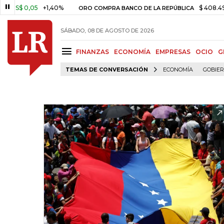
0,05
+1,40%
$ 408.498,97
+
ORO COMPRA BANCO DE LA REPÚBLICA
SÁBADO, 08 DE AGOSTO DE 2026
FINANZAS
ECONOMÍA
EMPRESAS
OCIO
G
TEMAS DE CONVERSACIÓN
ECONOMÍA
GOBIE