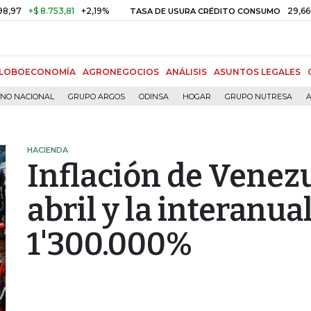
$ 8.753,81
+2,19%
29,66%
+0,8
TASA DE USURA CRÉDITO CONSUMO
LOBOECONOMÍA
AGRONEGOCIOS
ANÁLISIS
ASUNTOS LEGALES
RNO NACIONAL
GRUPO ARGOS
ODINSA
HOGAR
GRUPO NUTRESA
A
HACIENDA
Inflación de Venezu
abril y la interanua
1'300.000%