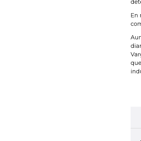
det
En 
com
Aun
dia
Var
que
indu