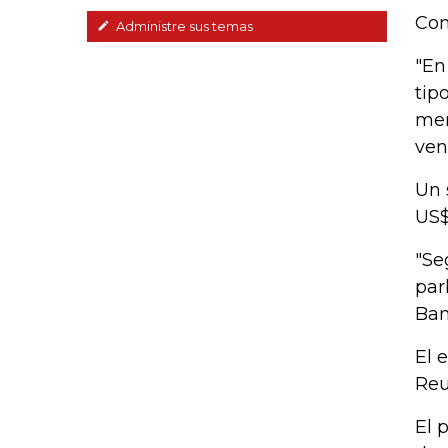
Con
Administre sus temas
"En
tip
men
ven
Un 
US$
"Se
par
Ban
El 
Reu
El 