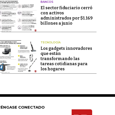
BANCOS
El sector fiduciario cerró
con activos
administrados por $1.169
billones a junio
TECNOLOGÍA
Los gadgets innovadores
que están
transformando las
tareas cotidianas para
los hogares
ÉNGASE CONECTADO