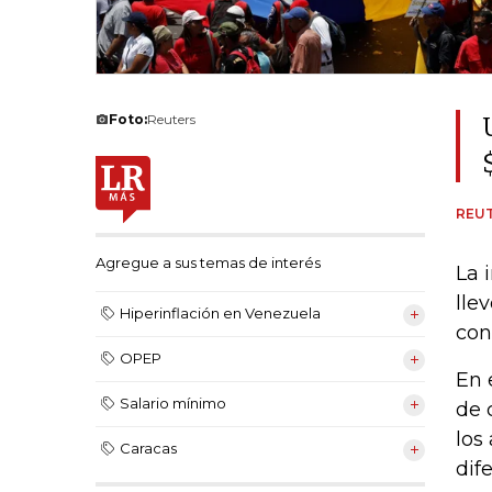
Foto:
Reuters
REU
Agregue a sus temas de interés
La 
lle
Hiperinflación en Venezuela
con
OPEP
En 
Salario mínimo
de 
los
Caracas
dif