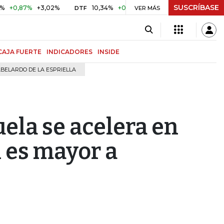
SUSCRÍBASE
7%
+3,02%
10,34%
+0,10%
+0,98%
$ 416,91
+$ 0,05
DTF
VER MÁS
UVR
CAJA FUERTE
INDICADORES
INSIDE
BELARDO DE LA ESPRIELLA
ela se acelera en
l es mayor a