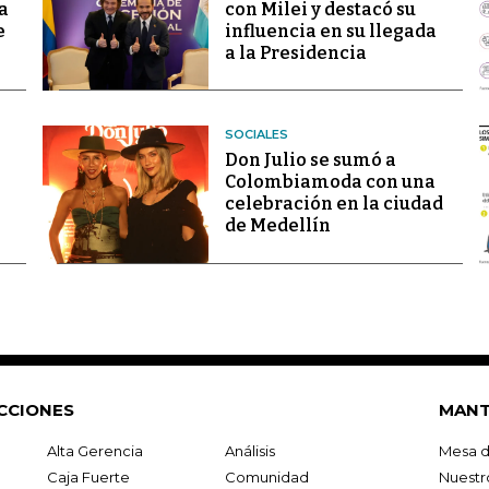
a
con Milei y destacó su
e
influencia en su llegada
a la Presidencia
SOCIALES
Don Julio se sumó a
Colombiamoda con una
celebración en la ciudad
de Medellín
CCIONES
MANT
Alta Gerencia
Análisis
Mesa d
Caja Fuerte
Comunidad
Nuestr