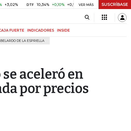
SUSCRÍBASE
02%
10,34%
+0,10%
+0,98%
$ 417,01
+$ 0,05
+0,01%
DTF
UVR
VER MÁS
CAJA FUERTE
INDICADORES
INSIDE
BELARDO DE LA ESPRIELLA
 se aceleró en
ada por precios