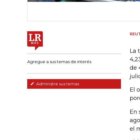
REU
La 
4,2
Agregue a sus temas de interés
de 
juli
Administre sus temas
El 
por
En 
ago
el 