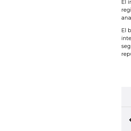
El 
reg
ana
El 
int
seg
rep