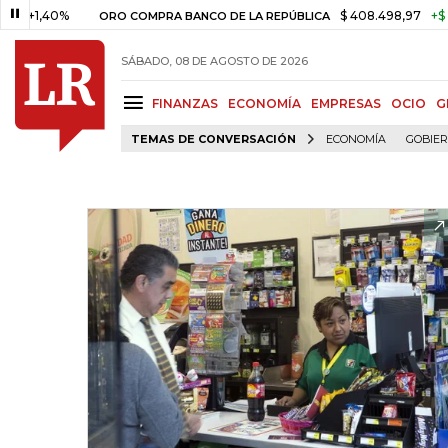
,40%
$ 408.498,97
+$ 8.753,8
ORO COMPRA BANCO DE LA REPÚBLICA
SÁBADO, 08 DE AGOSTO DE 2026
FINANZAS
ECONOMÍA
EMPRESAS
OCIO
G
TEMAS DE CONVERSACIÓN
ECONOMÍA
GOBIE