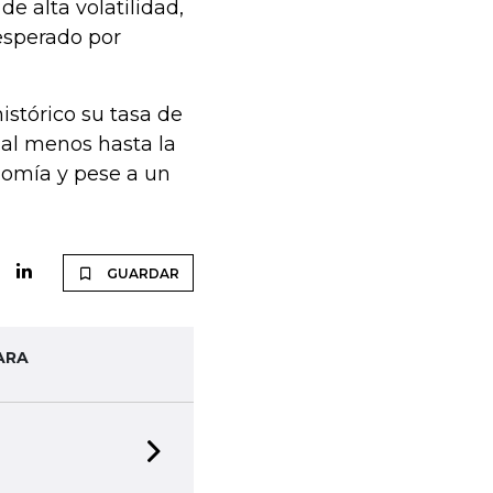
e alta volatilidad,
esperado por
stórico su tasa de
 al menos hasta la
nomía y pese a un
GUARDAR
ARA
Next slide