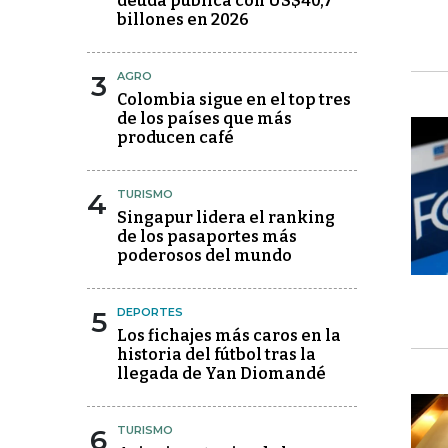
deuda pública con US$40,7
billones en 2026
3
AGRO
Colombia sigue en el top tres
de los países que más
producen café
4
TURISMO
Singapur lidera el ranking
de los pasaportes más
poderosos del mundo
5
DEPORTES
Los fichajes más caros en la
historia del fútbol tras la
llegada de Yan Diomandé
6
TURISMO