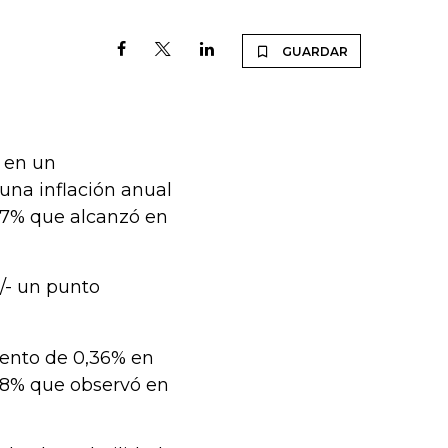
GUARDAR
ó en un
una inflación anual
,07% que alcanzó en
+/- un punto
mento de 0,36% en
,28% que observó en