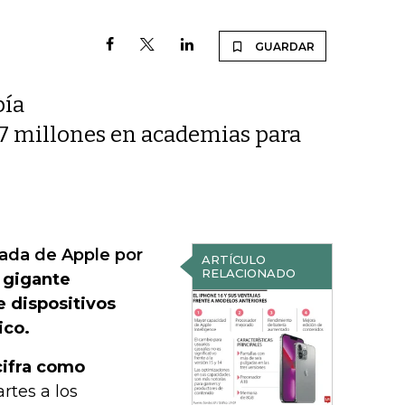
GUARDAR
bía
7 millones en academias para
rada de Apple por
ARTÍCULO
RELACIONADO
l gigante
e dispositivos
ico.
cifra como
rtes a los