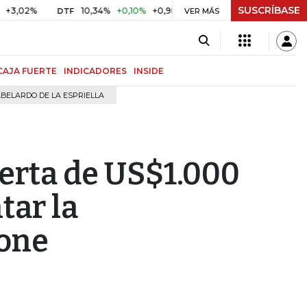
SUSCRÍBASE
10,34%
+0,10%
+0,98%
$ 417,01
+$ 0,05
+0,01%
DTF
UVR
VER MÁS
CAJA FUERTE
INDICADORES
INSIDE
BELARDO DE LA ESPRIELLA
ferta de US$1.000
tar la
hone