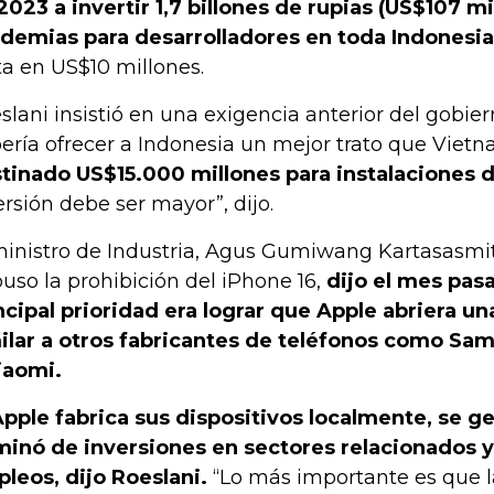
2023 a invertir 1,7 billones de rupias (US$107 mi
demias para desarrolladores en toda Indonesia
ta en US$10 millones.
slani insistió en una exigencia anterior del gobie
ería ofrecer a Indonesia un mejor trato que Viet
tinado US$15.000 millones para instalaciones d
ersión debe ser mayor”, dijo.
ministro de Industria, Agus Gumiwang Kartasasmit
uso la prohibición del iPhone 16,
dijo el mes pas
ncipal prioridad era lograr que Apple abriera una
ilar a otros fabricantes de teléfonos como Sa
iaomi.
Apple fabrica sus dispositivos localmente, se g
inó de inversiones en sectores relacionados y
leos, dijo Roeslani.
“Lo más importante es que l