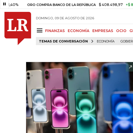
%
$ 408.498,97
+$ 8.753,81
ORO COMPRA BANCO DE LA REPÚBLICA
DOMINGO, 09 DE AGOSTO DE 2026
FINANZAS
ECONOMÍA
EMPRESAS
OCIO
G
TEMAS DE CONVERSACIÓN
ECONOMÍA
GOBIE