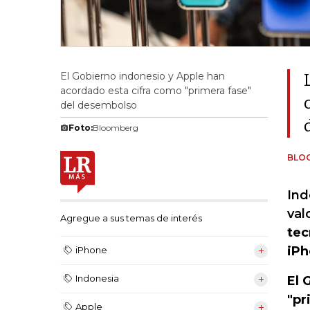
El Gobierno indonesio y Apple han
acordado esta cifra como "primera fase"
del desembolso
Foto:
Bloomberg
BLO
Ind
val
Agregue a sus temas de interés
tec
iPh
iPhone
Indonesia
El 
"pr
Apple