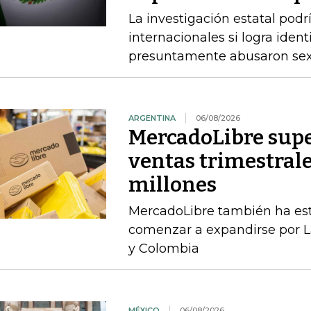
La investigación estatal pod
internacionales si logra ident
presuntamente abusaron sex
ARGENTINA
06/08/2026
MercadoLibre supe
ventas trimestral
millones
MercadoLibre también ha esta
comenzar a expandirse por L
y Colombia
MÉXICO
06/08/2026