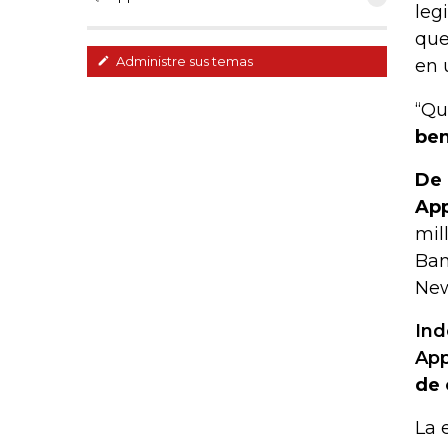
leg
que
Administre sus temas
en 
“Qu
ben
De 
App
mil
Ban
New
Ind
App
de 
La 