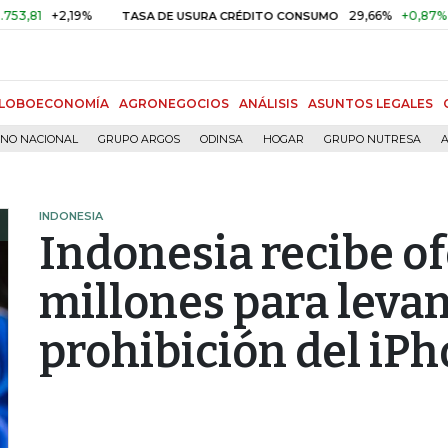
+2,19%
29,66%
+0,87%
+3,02%
TASA DE USURA CRÉDITO CONSUMO
LOBOECONOMÍA
AGRONEGOCIOS
ANÁLISIS
ASUNTOS LEGALES
RNO NACIONAL
GRUPO ARGOS
ODINSA
HOGAR
GRUPO NUTRESA
A
INDONESIA
Indonesia recibe o
millones para levan
prohibición del iP