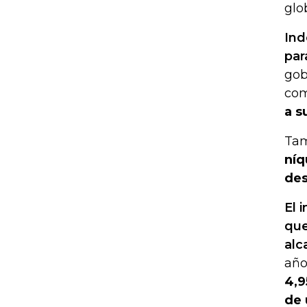
glo
Ind
par
gob
com
a s
Tam
níq
des
El 
que
alc
año
4,9
de 