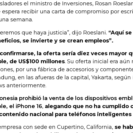
isladores el ministro de Inversiones, Rosan Roesla
 espera recibir una carta de compromiso por escr
una semana.
eremos que haya justicia”, dijo Roeslani.
“Aquí se
eficios, se invierte y se crean empleos”.
confirmarse, la oferta sería diez veces mayor q
le, de US$100 millones
. Su oferta inicial era aú
lones, por una fábrica de accesorios y component
dung, en las afueras de la capital, Yakarta, segú
s anteriormente.
onesia prohibió la venta de los dispositivos em
le, el iPhone 16
,
alegando que no ha cumplido c
contenido nacional para teléfonos inteligentes 
empresa con sede en Cupertino, California,
se ha