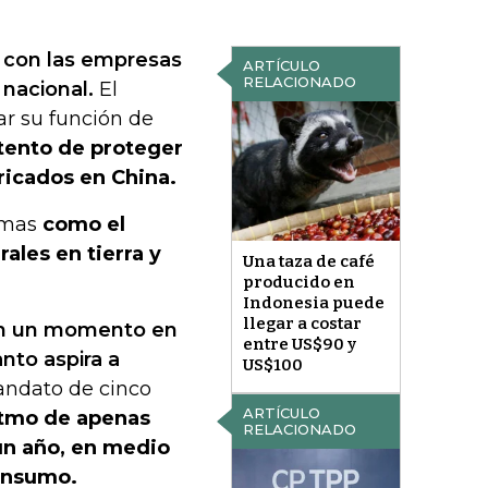
o con las empresas
ARTÍCULO
RELACIONADO
 nacional.
El
r su función de
tento de proteger
ricados en China.
rimas
como el
ales en tierra y
Una taza de café
producido en
Indonesia puede
llegar a costar
 en un momento en
entre US$90 y
nto aspira a
US$100
ndato de cinco
ARTÍCULO
ritmo de apenas
RELACIONADO
un año, en medio
consumo.