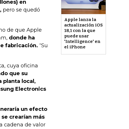
llones) en
,
pero se quedó
Apple lanza la
actualización iOS
rno de que Apple
18,1 con la que
puede usar
nam,
donde ha
'Intelligence' en
e fabricación.
“Su
el iPhone
a, cuya oficina
ado que su
 planta local,
msung Electronics
eneraría un efecto
 se crearían más
a cadena de valor