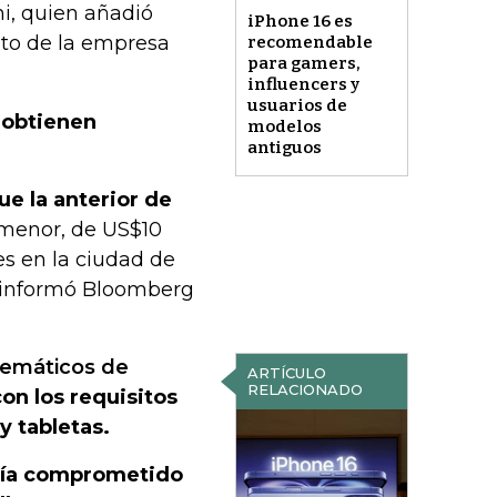
ni, quien añadió
iPhone 16 es
ito de la empresa
recomendable
para gamers,
influencers y
usuarios de
 obtienen
modelos
antiguos
ue la anterior de
n menor, de US$10
es en la ciudad de
n informó Bloomberg
blemáticos de
ARTÍCULO
RELACIONADO
on los requisitos
y tabletas.
bía comprometido