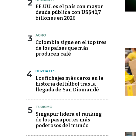
2
EE.UU. es el país con mayor
deuda pública con US$40,7
billones en 2026
3
AGRO
Colombia sigue en el top tres
de los países que más
producen café
4
DEPORTES
Los fichajes más caros en la
historia del fútbol tras la
llegada de Yan Diomandé
5
TURISMO
Singapur lidera el ranking
de los pasaportes más
poderosos del mundo