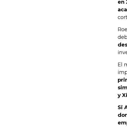
en 
aca
cor
Roe
deb
des
inv
El 
imp
pri
sim
y X
Si 
dom
emp