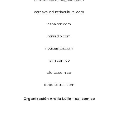
carnavalindustriacultural.com
canalrcn.com
rcnradio.com
noticiasrcn.com
lafm.com.co
alerta.com.co
deportesrcn.com
Organización Ardila Lülle - oal.com.co