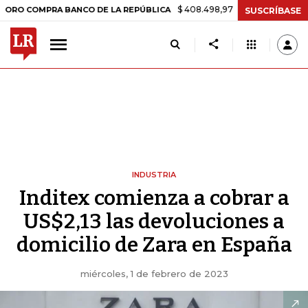
$ 408.498,97
+$ 8.753,81
+2,19%
MPRA BANCO DE LA REPÚBLICA
T
SUSCRÍBASE
INDUSTRIA
Inditex comienza a cobrar a
US$2,13 las devoluciones a
domicilio de Zara en España
miércoles, 1 de febrero de 2023