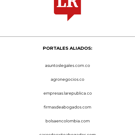
PORTALES ALIADOS:
asuntoslegales.com.co
agronegocios.co
empresas.larepublica.co
firmasdeabogados.com
bolsaencolombia.com
casosdeexitoabogados.com