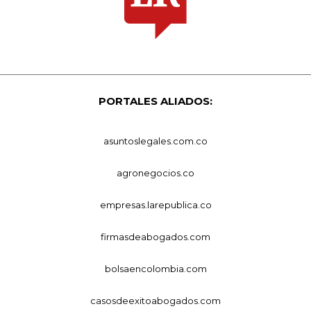
PORTALES ALIADOS:
asuntoslegales.com.co
agronegocios.co
empresas.larepublica.co
firmasdeabogados.com
bolsaencolombia.com
casosdeexitoabogados.com