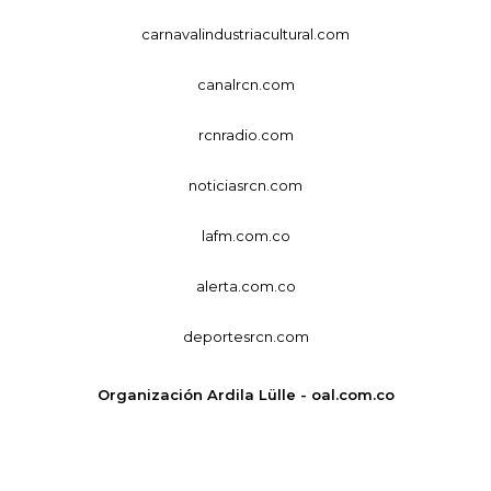
carnavalindustriacultural.com
canalrcn.com
rcnradio.com
noticiasrcn.com
lafm.com.co
alerta.com.co
deportesrcn.com
Organización Ardila Lülle - oal.com.co