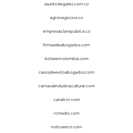
asuntoslegales.com.co
agronegocios.co
empresas.larepublica.co
firmasdeabogados.com
bolsaencolombia.com
casosdeexitoabogados.com
carnavalindustriacultural.com
canalrcn.com
rcnradio.com
noticiasrcn.com