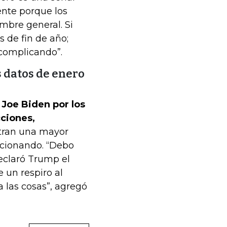
ente porque los
bre general. Si
 de fin de año;
 complicando”.
s datos de enero
 Joe Biden por los
cciones,
tran una mayor
ncionando. “Debo
eclaró Trump el
 un respiro al
las cosas”, agregó