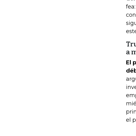
fea
con
sig
est
Tru
a 
El 
déb
arg
inv
emp
mié
pri
el 