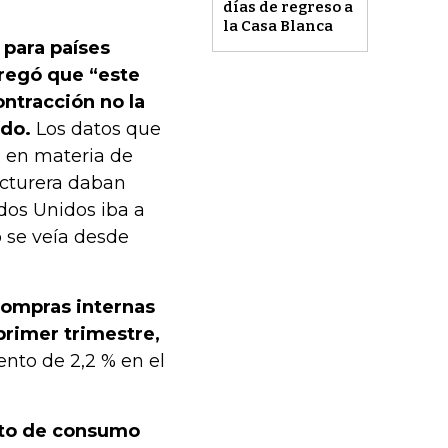
días de regreso a
la Casa Blanca
 para países
regó que “este
ontracción no la
ado.
Los datos que
 en materia de
cturera daban
dos Unidos iba a
o se veía desde
 compras internas
primer trimestre,
to de 2,2 % en el
asto de consumo