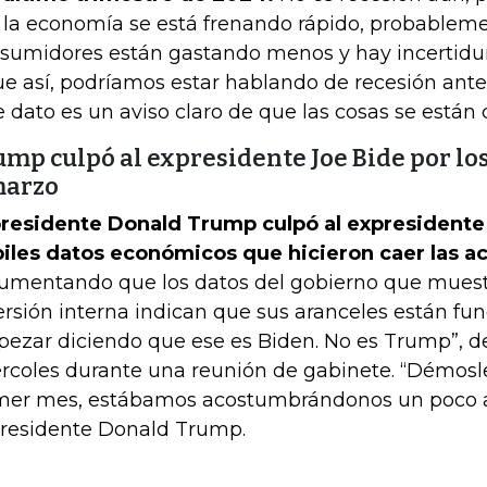
: la economía se está frenando rápido, probablem
sumidores están gastando menos y hay incertidum
ue así, podríamos estar hablando de recesión antes
e dato es un aviso claro de que las cosas se están
mp culpó al expresidente Joe Bide por lo
marzo
presidente Donald Trump culpó al expresidente
iles datos económicos que hicieron caer las a
umentando que los datos del gobierno que mues
ersión interna indican que sus aranceles están fu
ezar diciendo que ese es Biden. No es Trump”, d
rcoles durante una reunión de gabinete. “Démosle
mer mes, estábamos acostumbrándonos un poco a 
presidente Donald Trump.