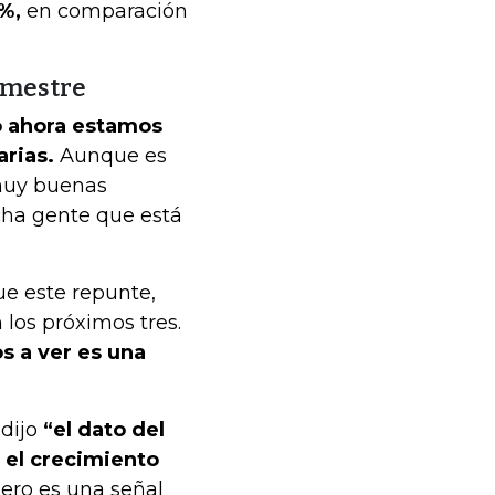
%,
en comparación
imestre
o ahora estamos
arias.
Aunque es
muy buenas
cha gente que está
ue este repunte,
 los próximos tres.
s a ver es una
 dijo
“el dato del
 el crecimiento
ero es una señal