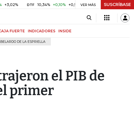
SUSCRÍBASE
2%
10,34%
+0,10%
+0,98%
$ 416,96
+$ 0,05
+0,01%
DTF
UVR
VER MÁS
CAJA FUERTE
INDICADORES
INSIDE
BELARDO DE LA ESPRIELLA
rajeron el PIB de
el primer