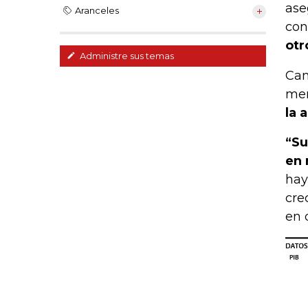
ase
Aranceles
con
otr
Administre sus temas
Cam
mer
la 
“Su
en 
hay
cre
en 