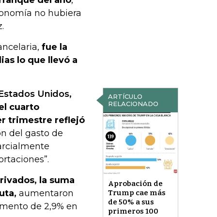
economía no hubiera
.
ancelaria,
fue la
as lo que llevó a
Estados Unidos,
ARTÍCULO
RELACIONADO
el cuarto
r trimestre reflejó
n del gasto de
arcialmente
rtaciones”.
privados, la suma
Aprobación de
uta,
aumentaron
Trump cae más
de 50% a sus
umento de 2,9% en
primeros 100