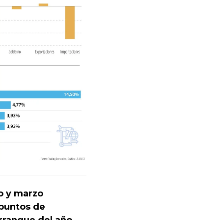
o y marzo
 puntos de
rranque del año
,