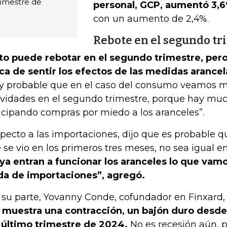
rimestre de
personal, GCP, aumentó 3,6
con un aumento de 2,4%.
Rebote en el segundo tr
to puede rebotar en el segundo trimestre, per
ca de sentir los efectos de las medidas arancel
 probable que en el caso del consumo veamos 
ividades en el segundo trimestre, porque hay mu
icipando compras por miedo a los aranceles”.
pecto a las importaciones, dijo que es probable q
 se vio en los primeros tres meses, no sea igual en
 ya entran a funcionar los aranceles lo que vamo
da de importaciones”, agregó.
 su parte, Yovanny Conde, cofundador en Finxard,
 muestra una contracción, un bajón duro desde
 último trimestre de 2024.
No es recesión aún, p