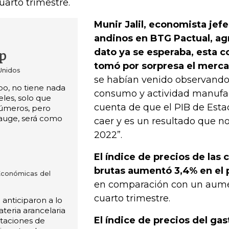
cuarto trimestre.
Munir Jalil, economista jefe
andinos en BTG Pactual, ag
dato ya se esperaba, esta c
p
tomó por sorpresa el merc
Unidos
se habían venido observando
po, no tiene nada
consumo y actividad manufa
eles, solo que
cuenta de que el PIB de Esta
úmeros, pero
auge, será como
caer y es un resultado que n
2022”.
El índice de precios de las
brutas aumentó 3,4% en el 
 Económicas del
en comparación con un aumen
cuarto trimestre.
anticiparon a lo
teria arancelaria
El índice de precios del g
taciones de