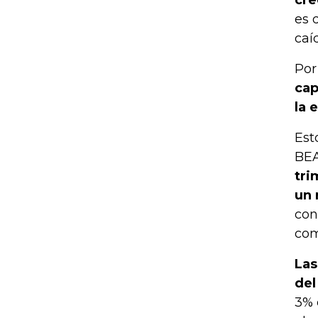
es 
caí
Por
cap
la 
Est
BEA
tri
un 
con
com
Las
del
3% 