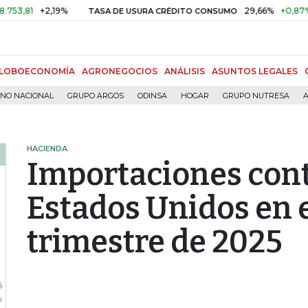
+2,19%
29,66%
+0,87%
+3,0
TASA DE USURA CRÉDITO CONSUMO
LOBOECONOMÍA
AGRONEGOCIOS
ANÁLISIS
ASUNTOS LEGALES
RNO NACIONAL
GRUPO ARGOS
ODINSA
HOGAR
GRUPO NUTRESA
A
HACIENDA
Importaciones cont
Estados Unidos en 
trimestre de 2025