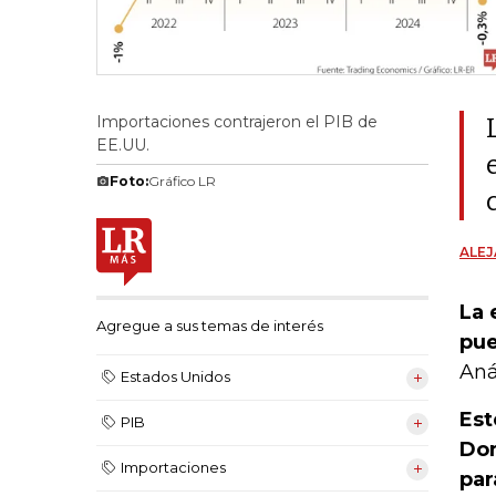
Importaciones contrajeron el PIB de
EE.UU.
Foto:
Gráfico LR
ALE
La 
Agregue a sus temas de interés
pue
Aná
Estados Unidos
Est
PIB
Don
Importaciones
par