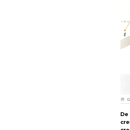
G
De 
cre
cre