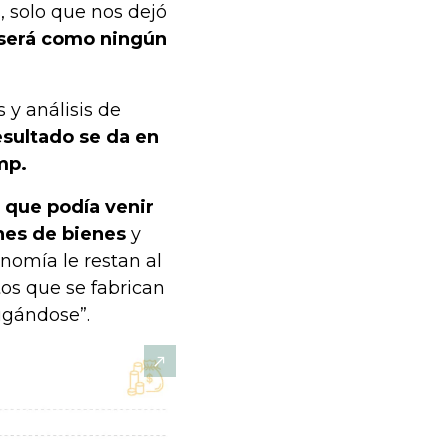
, solo que nos dejó
será como ningún
 y análisis de
sultado se da en
mp.
 que podía venir
nes de bienes
y
nomía le restan al
os que se fabrican
ugándose”.