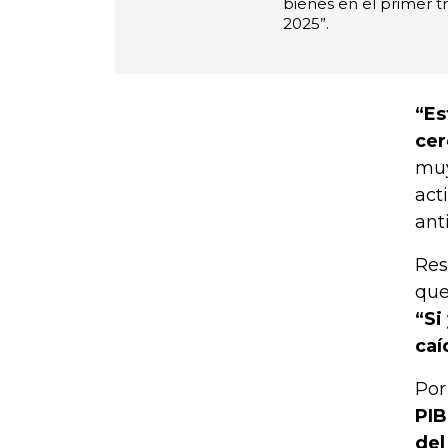
bienes en el primer t
2025”.
“Es
cer
muy
act
ant
Res
que
“Si
caí
Por
PIB
del