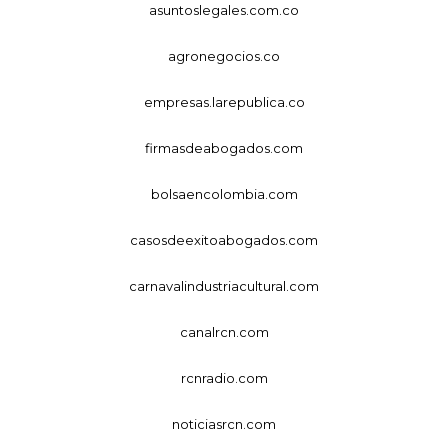
asuntoslegales.com.co
agronegocios.co
empresas.larepublica.co
firmasdeabogados.com
bolsaencolombia.com
casosdeexitoabogados.com
carnavalindustriacultural.com
canalrcn.com
rcnradio.com
noticiasrcn.com