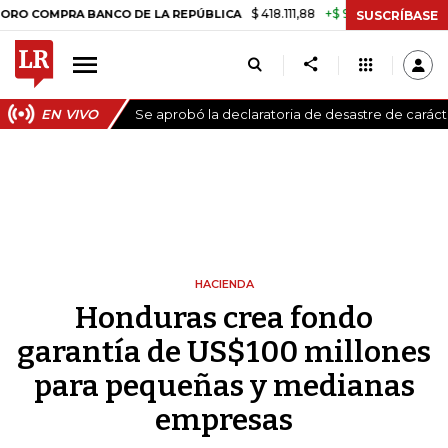
$ 418.111,88
+$ 9.612,91
+2,35%
MPRA BANCO DE LA REPÚBLICA
TAS
SUSCRÍBASE
EN VIVO
Se aprobó la declaratoria de desastre de carác
HACIENDA
Honduras crea fondo
garantía de US$100 millones
para pequeñas y medianas
empresas