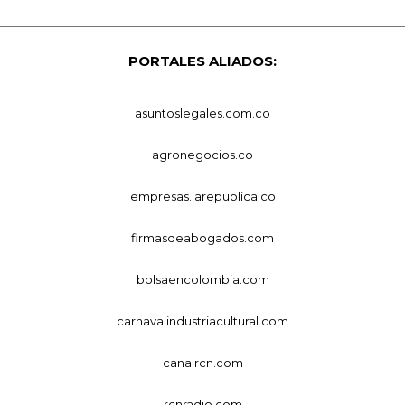
PORTALES ALIADOS:
asuntoslegales.com.co
agronegocios.co
empresas.larepublica.co
firmasdeabogados.com
bolsaencolombia.com
carnavalindustriacultural.com
canalrcn.com
rcnradio.com