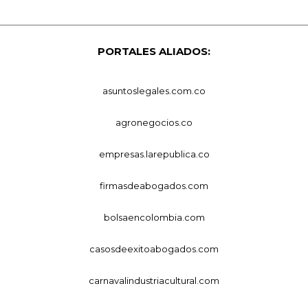
PORTALES ALIADOS:
asuntoslegales.com.co
agronegocios.co
empresas.larepublica.co
firmasdeabogados.com
bolsaencolombia.com
casosdeexitoabogados.com
carnavalindustriacultural.com