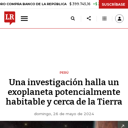
$ 399.745,16
+$ 2.295,71
+0,58%
 BANCO DE LA REPÚBLICA
TASA 
SUSCRÍBASE
PERÚ
Una investigación halla un
exoplaneta potencialmente
habitable y cerca de la Tierra
domingo, 26 de mayo de 2024