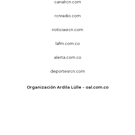
canalrcn.com
rcnradio.com
noticiasrcn.com
lafm.com.co
alerta.com.co
deportesrcn.com
Organización Ardila Lülle - oal.com.co