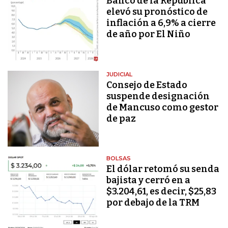
Banco de la República
elevó su pronóstico de
inflación a 6,9% a cierre
de año por El Niño
JUDICIAL
Consejo de Estado
suspende designación
de Mancuso como gestor
de paz
BOLSAS
El dólar retomó su senda
bajista y cerró en a
$3.204,61, es decir, $25,83
por debajo de la TRM