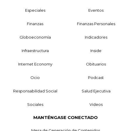
Especiales
Eventos
Finanzas
Finanzas Personales
Globoeconomía
Indicadores
Infraestructura
Inside
Internet Economy
Obituarios
Ocio
Podcast
Responsabilidad Social
Salud Ejecutiva
Sociales
Videos
MANTÉNGASE CONECTADO
Mesa de Generación de Contenidos