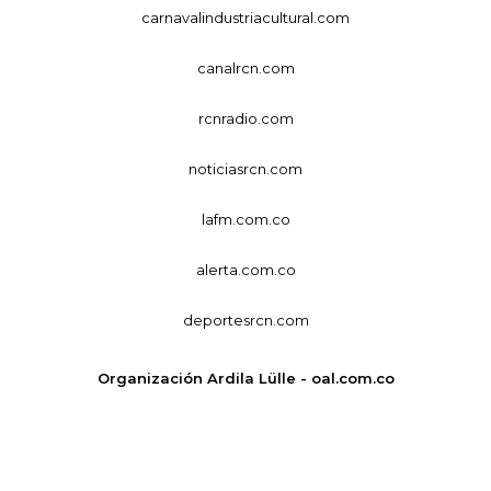
carnavalindustriacultural.com
canalrcn.com
rcnradio.com
noticiasrcn.com
lafm.com.co
alerta.com.co
deportesrcn.com
Organización Ardila Lülle - oal.com.co