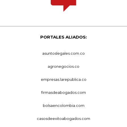
PORTALES ALIADOS:
asuntoslegales.com.co
agronegocios.co
empresas.larepublica.co
firmasdeabogados.com
bolsaencolombia.com
casosdeexitoabogados.com