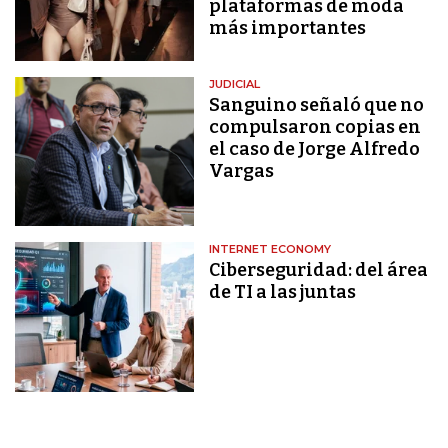
plataformas de moda
más importantes
JUDICIAL
Sanguino señaló que no
compulsaron copias en
el caso de Jorge Alfredo
Vargas
INTERNET ECONOMY
Ciberseguridad: del área
de TI a las juntas