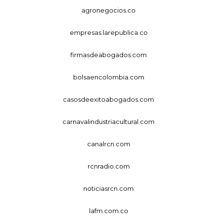
agronegocios.co
empresas.larepublica.co
firmasdeabogados.com
bolsaencolombia.com
casosdeexitoabogados.com
carnavalindustriacultural.com
canalrcn.com
rcnradio.com
noticiasrcn.com
lafm.com.co