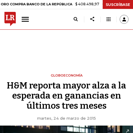
$ 408.498,97
+$ 8.753,81
+2,19%
MPRA BANCO DE LA REPÚBLICA
T
SUSCRÍBASE
GLOBOECONOMÍA
H&M reporta mayor alza a la
esperada en ganancias en
últimos tres meses
martes, 24 de marzo de 2015