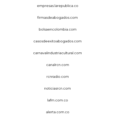
empresas.larepublica.co
firmasdeabogados.com
bolsaencolombia.com
casosdeexitoabogados.com
carnavalindustriacultural.com
canalrcn.com
rcnradio.com
noticiasrcn.com
lafm.com.co
alerta.com.co