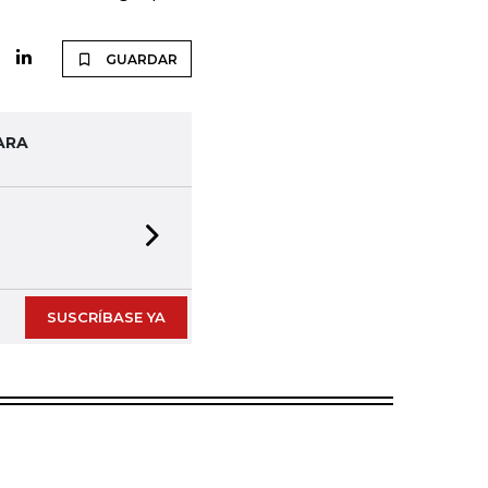
GUARDAR
ARA
Next slide
SUSCRÍBASE YA