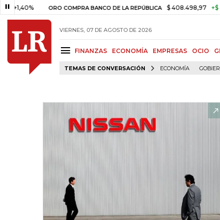
40%
$ 408.498,97
+$ 8.753,8
ORO COMPRA BANCO DE LA REPÚBLICA
VIERNES, 07 DE AGOSTO DE 2026
FINANZAS
ECONOMÍA
EMPRESAS
OCIO
G
TEMAS DE CONVERSACIÓN
ECONOMÍA
GOBIE