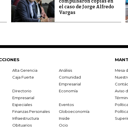
compulsaron copias en
el caso de Jorge Alfredo
Vargas
CCIONES
MANT
Alta Gerencia
Análisis
Mesa d
Caja Fuerte
Comunidad
Nuestr
Empresarial
Contác
Directorio
Economía
Aviso 
Empresarial
Términ
Especiales
Eventos
Políti
Finanzas Personales
Globoeconomía
Polític
Infraestructura
Inside
Superi
Obituarios
Ocio