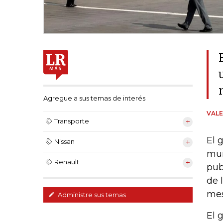
Agregue a sus temas de interés
VALE
Transporte
El 
Nissan
mun
Renault
pub
de 
mes
Administre sus temas
El 