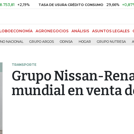
1
+2,19%
29,66%
+0,87%
+3,0
TASA DE USURA CRÉDITO CONSUMO
LOBOECONOMÍA
AGRONEGOCIOS
ANÁLISIS
ASUNTOS LEGALES
RNO NACIONAL
GRUPO ARGOS
ODINSA
HOGAR
GRUPO NUTRESA
A
TRANSPORTE
Grupo Nissan-Renaul
mundial en venta d