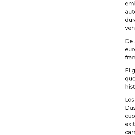
emb
aut
dur
veh
De 
eur
fra
El 
que
his
Los
Dus
cuo
exi
car