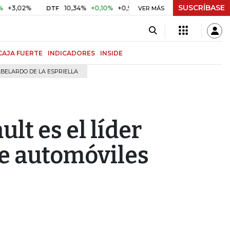
SUSCRÍBASE
2%
10,34%
+0,10%
+0,98%
$ 416,91
+$ 0,05
+0,01%
DTF
UVR
VER MÁS
CAJA FUERTE
INDICADORES
INSIDE
BELARDO DE LA ESPRIELLA
t es el líder
e automóviles