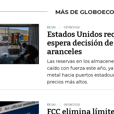
MÁS DE GLOBOEC
EE.UU.
03/08/2026
Estados Unidos re
espera decisión d
aranceles
Las reservas en los almacene
caído con fuerza este año, y
metal hacia puertos estadou
precios más altos.
EE.UU.
06/08/2026
FCC elimina límit